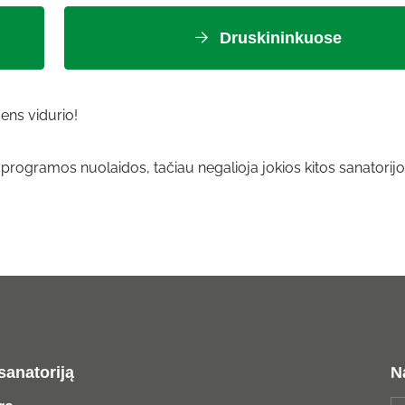
Druskininkuose
ens vidurio!
rogramos nuolaidos, tačiau negalioja jokios kitos sanatorij
sanatoriją
N