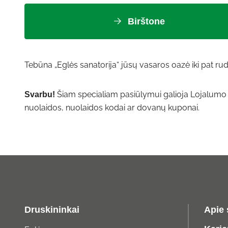
Birštone
Tebūna „Eglės sanatorija“ jūsų vasaros oazė iki pat rud
Šiam specialiam pasiūlymui galioja Lojalumo p
Svarbu!
nuolaidos, nuolaidos kodai ar dovanų kuponai.
Druskininkai
Apie 