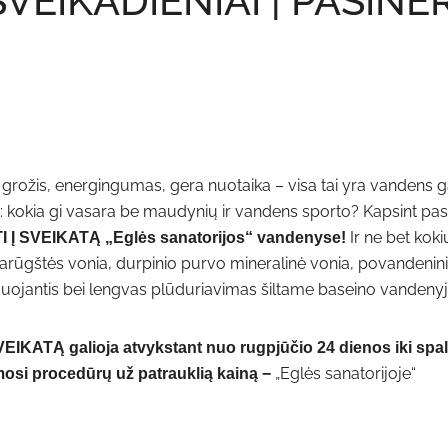
VEIKADIENIAI | PASINER
 grožis, energingumas, gera nuotaika – visa tai yra vandens ga
kokia gi vasara be maudynių ir vandens sporto? Kapsint pas
Ir ne bet koki
 Į SVEIKATĄ „Eglės sanatorijos“ vandenyse!
gliarūgštės vonia, durpinio purvo mineralinė vonia, povandenin
iduojantis bei lengvas plūduriavimas šiltame baseino vandenyj
IKATĄ galioja atvykstant nuo rugpjūčio 24 dienos iki spal
„Eglės sanatorijoje“
imosi procedūrų už patrauklią kainą −