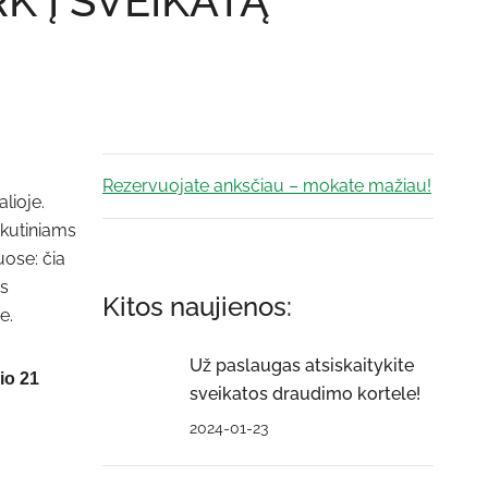
K Į SVEIKATĄ
Rezervuojate anksčiau – mokate mažiau!
lioje.
kutiniams
uose: čia
is
Kitos naujienos:
e.
Už paslaugas atsiskaitykite
io 21
sveikatos draudimo kortele!
2024-01-23