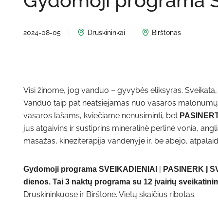
Gydomoji programa S
2024-08-05
Druskininkai
Birštonas
Visi žinome, jog vanduo – gyvybės eliksyras. Sveikata,
Vanduo taip pat neatsiejamas nuo vasaros malonumų: 
vasaros lašams, kviečiame nenusiminti, bet
PASINERTI
jus atgaivins ir sustiprins mineralinė perlinė vonia, an
masažas, kineziterapija vandenyje ir, be abejo, atpala
|
Gydomoji programa SVEIKADIENIAI
PASINERK Į SVE
dienos. Tai 3 naktų programa su 12 įvairių sveikatin
Druskininkuose ir Birštone. Vietų skaičius ribotas.