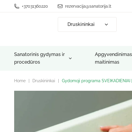
+37031360220
rezervacija@sanatorija.lt
Druskininkai
Sanatorinis gydymas ir
Apgyvendinimas 
procedūros
maitinimas
Home
|
Druskininkai
|
Gydomoji programa SVEIKADIENIAI 