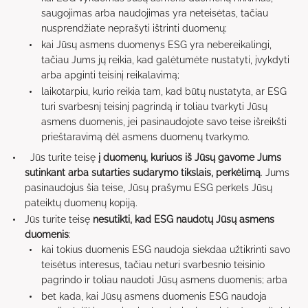
saugojimas arba naudojimas yra neteisėtas, tačiau
nusprendžiate neprašyti ištrinti duomenų;
kai Jūsų asmens duomenys ESG yra nebereikalingi,
tačiau Jums jų reikia, kad galėtumėte nustatyti, įvykdyti
arba apginti teisinį reikalavimą;
laikotarpiu, kurio reikia tam, kad būtų nustatyta, ar ESG
turi svarbesnį teisinį pagrindą ir toliau tvarkyti Jūsų
asmens duomenis, jei pasinaudojote savo teise išreikšti
prieštaravimą dėl asmens duomenų tvarkymo.
Jūs turite teisę
į duomenų, kuriuos iš Jūsų gavome Jums
sutinkant arba sutarties sudarymo tikslais, perkėlimą
. Jums
pasinaudojus šia teise, Jūsų prašymu ESG perkels Jūsų
pateiktų duomenų kopiją.
Jūs turite teisę
nesutikti, kad ESG naudotų Jūsų asmens
duomenis
:
kai tokius duomenis ESG naudoja siekdaa užtikrinti savo
teisėtus interesus, tačiau neturi svarbesnio teisinio
pagrindo ir toliau naudoti Jūsų asmens duomenis; arba
bet kada, kai Jūsų asmens duomenis ESG naudoja