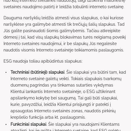
nuo kitų interneto svetainės naudotojų, taigi užtikrina malonesnę
svetainės naudojimo patirtį ir leidžia tobulinti interneto svetainę.
Dauguma naršyklių leidžia atmesti visus slapukus, o kai kuriose
naršyklėse yra galimybė atmesti tik trečiųjų šalių slapukus. Tad
Jūs galite pasinaudoti šiomis galimybėmis. Tačiau atkreipkite
dėmesį į tai, kad visų slapukų blokavimas turės neigiamą poveikį
Interneto svetainės naudojimui, ir be slapukų Jūs negalėsite
naudotis visomis Interneto svetainėje teikiamomis paslaugomis.
ESG naudoja toliau apibūdintus slapukus:
Techniniai (būtinieji) slapukai
. Šie slapukai yra būtini tam, kad
Interneto svetainė galėtų veikti. Tokiais slapukais tvarkomų
duomenų pagrindas yra tinkamas sutarties vykdymas
Klientui lankantis Interneto svetainėje, o ESG užtikrinant
apsilankymo kokybę bei saugumą. Tai gali būti slapukai,
kurie, pavyzdžiui, leidžia Klientui prisijungti ir patekti į
apsaugotas Interneto svetainės zonas, naudotis pirkinių
krepšelio funkcija arba kt. paslaugomis.
Funkciniai slapukai
. Šie slapukai yra naudojami Klientams
atpažinti, kai jie grįžta į Interneto svetainę, kad ESG galėtų