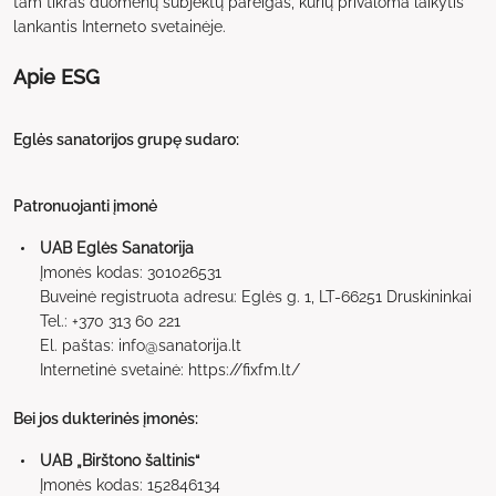
tam tikras duomenų subjektų pareigas, kurių privaloma laikytis
lankantis Interneto svetainėje.
Apie ESG
Eglės sanatorijos grupę sudaro:
Patronuojanti įmonė
UAB Eglės Sanatorija
Įmonės kodas: 301026531
Buveinė registruota adresu: Eglės g. 1, LT-66251 Druskininkai
Tel.: +370 313 60 221
El. paštas: info@sanatorija.lt
Internetinė svetainė: https://fixfm.lt/
Bei jos dukterinės įmonės:
UAB „Birštono šaltinis“
Įmonės kodas: 152846134