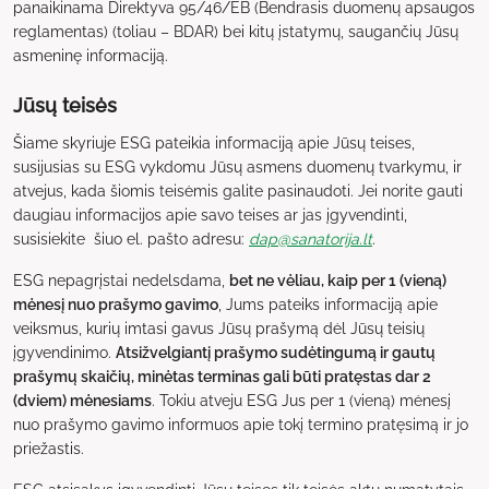
panaikinama Direktyva 95/46/EB (Bendrasis duomenų apsaugos
reglamentas) (toliau – BDAR) bei kitų įstatymų, saugančių Jūsų
asmeninę informaciją.
Jūsų teisės
Šiame skyriuje ESG pateikia informaciją apie Jūsų teises,
susijusias su ESG vykdomu Jūsų asmens duomenų tvarkymu, ir
atvejus, kada šiomis teisėmis galite pasinaudoti. Jei norite gauti
daugiau informacijos apie savo teises ar jas įgyvendinti,
susisiekite šiuo el. pašto adresu:
dap@sanatorija.lt
.
ESG nepagrįstai nedelsdama,
bet ne vėliau, kaip per 1 (vieną)
mėnesį nuo prašymo gavimo
, Jums pateiks informaciją apie
veiksmus, kurių imtasi gavus Jūsų prašymą dėl Jūsų teisių
įgyvendinimo.
Atsižvelgiantį prašymo sudėtingumą ir gautų
prašymų skaičių, minėtas terminas gali būti pratęstas dar 2
(dviem) mėnesiams
. Tokiu atveju ESG Jus per 1 (vieną) mėnesį
nuo prašymo gavimo informuos apie tokį termino pratęsimą ir jo
priežastis.