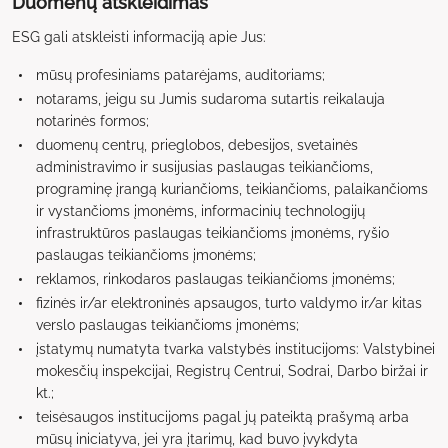
Duomenų atskleidimas
ESG gali atskleisti informaciją apie Jus:
mūsų profesiniams patarėjams, auditoriams;
notarams, jeigu su Jumis sudaroma sutartis reikalauja
notarinės formos;
duomenų centrų, prieglobos, debesijos, svetainės
administravimo ir susijusias paslaugas teikiančioms,
programinę įrangą kuriančioms, teikiančioms, palaikančioms
ir vystančioms įmonėms, informacinių technologijų
infrastruktūros paslaugas teikiančioms įmonėms, ryšio
paslaugas teikiančioms įmonėms;
reklamos, rinkodaros paslaugas teikiančioms įmonėms;
fizinės ir/ar elektroninės apsaugos, turto valdymo ir/ar kitas
verslo paslaugas teikiančioms įmonėms;
įstatymų numatyta tvarka valstybės institucijoms: Valstybinei
mokesčių inspekcijai, Registrų Centrui, Sodrai, Darbo biržai ir
kt.;
teisėsaugos institucijoms pagal jų pateiktą prašymą arba
mūsų iniciatyva, jei yra įtarimų, kad buvo įvykdyta