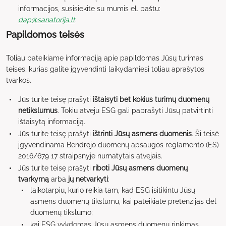
informacijos, susisiekite su mumis el. paštu:
dap@sanatorija.lt
.
Papildomos teisės
Toliau pateikiame informaciją apie papildomas Jūsų turimas
teises, kurias galite įgyvendinti laikydamiesi toliau aprašytos
tvarkos.
Jūs turite teisę prašyti
ištaisyti bet kokius turimų duomenų
netikslumus
. Tokiu atveju ESG gali paprašyti Jūsų patvirtinti
ištaisytą informaciją.
Jūs turite teisę prašyti
ištrinti Jūsų asmens duomenis
. Ši teisė
įgyvendinama Bendrojo duomenų apsaugos reglamento (ES)
2016/679 17 straipsnyje numatytais atvejais.
Jūs turite teisę prašyti
riboti Jūsų asmens duomenų
tvarkymą
arba
jų netvarkyti
:
laikotarpiu, kurio reikia tam, kad ESG įsitikintu Jūsų
asmens duomenų tikslumu, kai pateikiate pretenzijas dėl
duomenų tikslumo;
kai ESG vykdomas Jūsų asmens duomenų rinkimas,