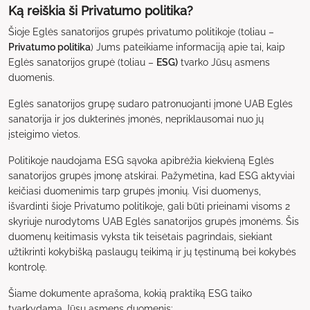
Ką reiškia ši Privatumo politika?
Šioje Eglės sanatorijos grupės privatumo politikoje (toliau –
Privatumo politika
) Jums pateikiame informaciją apie tai, kaip
Eglės sanatorijos grupė (toliau –
ESG)
tvarko Jūsų asmens
duomenis.
Eglės sanatorijos grupę sudaro patronuojanti įmonė UAB Eglės
sanatorija ir jos dukterinės įmonės, nepriklausomai nuo jų
įsteigimo vietos.
Politikoje naudojama ESG sąvoka apibrėžia kiekvieną Eglės
sanatorijos grupės įmonę atskirai. Pažymėtina, kad ESG aktyviai
keičiasi duomenimis tarp grupės įmonių. Visi duomenys,
išvardinti šioje Privatumo politikoje, gali būti prieinami visoms 2
skyriuje nurodytoms UAB Eglės sanatorijos grupės įmonėms. Šis
duomenų keitimasis vyksta tik teisėtais pagrindais, siekiant
užtikrinti kokybišką paslaugų teikimą ir jų tęstinumą bei kokybės
kontrolę.
Šiame dokumente aprašoma, kokią praktiką ESG taiko
tvarkydama Jūsų asmens duomenis: