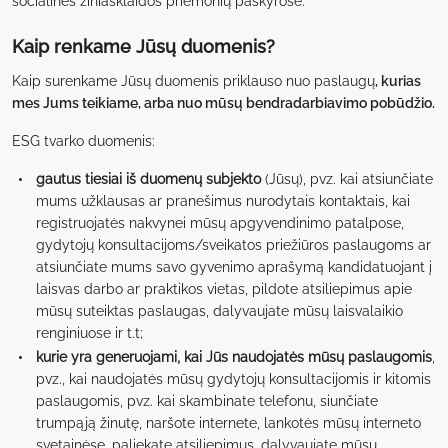
socialinės žiniasklaidos priemonių paskyrose.
Kaip renkame Jūsų duomenis?
Kaip surenkame Jūsų duomenis priklauso nuo paslaugų
, kurias
mes Jums teikiame, arba nuo mūsų bendradarbiavimo pobūdžio.
ESG tvarko duomenis:
gautus tiesiai iš duomenų subjekto
(Jūsų), pvz. kai atsiunčiate
mums užklausas ar pranešimus nurodytais kontaktais, kai
registruojatės nakvynei mūsų apgyvendinimo patalpose,
gydytojų konsultacijoms/sveikatos priežiūros paslaugoms ar
atsiunčiate mums savo gyvenimo aprašymą kandidatuojant į
laisvas darbo ar praktikos vietas, pildote atsiliepimus apie
mūsų suteiktas paslaugas, dalyvaujate mūsų laisvalaikio
renginiuose ir t.t;
kurie yra generuojami, kai Jūs naudojatės mūsų paslaugomis
,
pvz., kai naudojatės mūsų gydytojų konsultacijomis ir kitomis
paslaugomis, pvz. kai skambinate telefonu, siunčiate
trumpąją žinutę, naršote internete, lankotės mūsų interneto
svetainėse, paliekate atsiliepimus, dalyvaujate mūsų