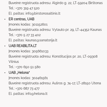
Buveinė registruota adresu: Algirdo g. 22, LT-59204 Birštonas
Tel.: +370 319 47 520
El. paštas: info@birstonosaltinis.lt
ER centras, UAB
Įmonės kodas: 301152601
Buveinė registruota adresu: Vytauto pr. 29, LT-44352 Kaunas
Tel.: +370 5 27 33 402
El. paštas: kaunas@sanatorija.lt
UAB REABILITA.LT
Įmonės kodas: 305661033
Buveinė registruota adresu: Konstitucijos pr. 20, LT-09308
Vilnius
Tel.: +370 650 51 580
UAB „Helona“
Įmonės kodas: 302461561
Buveinė registruota adresu: Aušros g. 74-17, LT-28150 Utena
Tel.: +370 687 73 477
El. paštas: info@helona.lt