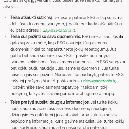
ESG atsisakys įgyvendinti Jūsų teises tik teisės aktų numatytais
atvejais.
Teisė atšaukti sutikimą.
Jei esate pateikę ESG aiškų sutikimą
dėl Jūsų duomenų tvarkymo, jį galite bet kada atšaukti šiuo
el. pašo adresu :
dap@sanatorija.lt
.
Teisė susipažinti su savo duomenimis.
ESG siekia, kad Jūs iki
galo suprastumėte, kaip ESG naudoja Jūsų asmens
duomenis, ir dėl to nepatirtumėte jokių nepatogumų. Jūs
galite bet kada susisiekti su ESG ir pasiteirauti, ar yra
tvarkomi kokie nors Jūsų asmens duomenis. Jei ESG saugo ar
bet kokiu būdu naudoja Jūsų asmens duomenis, Jūs turite
teisę su jais susipažinti. Norėdami tai padaryti, pateikite ESG
rašytinį prašymą šiuo el. pašto adresu:
dap@sanatorija.lt
,
patvirtinkite savo asmens tapatybę ir teikdami tokį
prašymą, laikykitės sąžiningumo ir protingumo principų.
Teisė prašyti suteikti daugiau informacijos.
Jei turite kokių
nors klausimų apie Jūsų asmens duomenų naudojimą,
džiaugsimės galėdami į juos atsakyti arba suteiksime visą
papildomą informaciją, kurią galime atskleisti. Jei turite kokių
nors konkrečių klausimų arba nesupratote pateiktos