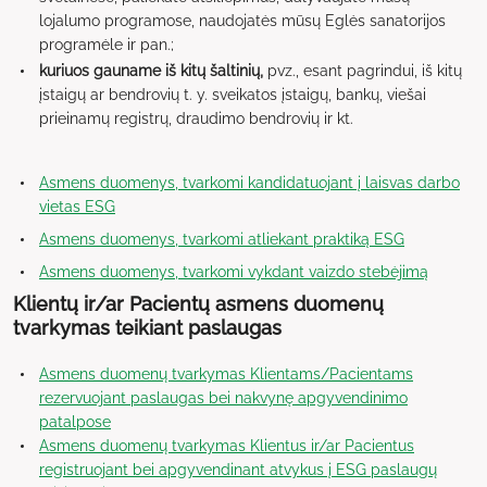
lojalumo programose, naudojatės mūsų Eglės sanatorijos
programėle ir pan.;
kuriuos gauname iš kitų šaltinių,
pvz., esant pagrindui, iš kitų
įstaigų ar bendrovių t. y. sveikatos įstaigų, bankų, viešai
prieinamų registrų, draudimo bendrovių ir kt.
Asmens duomenys, tvarkomi kandidatuojant į laisvas darbo
vietas ESG
Asmens duomenys, tvarkomi atliekant praktiką ESG
Asmens duomenys, tvarkomi vykdant vaizdo stebėjimą
Klientų ir/ar Pacientų asmens duomenų
tvarkymas teikiant paslaugas
Asmens duomenų tvarkymas Klientams/Pacientams
rezervuojant paslaugas bei nakvynę apgyvendinimo
patalpose
Asmens duomenų tvarkymas Klientus ir/ar Pacientus
registruojant bei apgyvendinant atvykus į ESG paslaugų