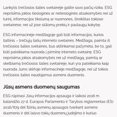
Lankytis trečiosios šalies svetainėje galite savo pačių rizika. ESG
neprisiima jokios tiesioginės ar netiesioginės atsakomybės nei už
turinį, informacijos tikslumą ar nuomones, išreikštas tokiose
svetainėse, nei už jose siūlomų prekių ir paslaugų kokybę.
ESG informacinėje medžiagoje gali būti informacijos, kurios
šaltinis – trečiųjų šalių interneto svetainės. Medžiaga, paimta iš
trečiosios šalies svetainės, bus atitinkamai pažymėta, be to, gali
būti pateikiama nuoroda į pirminę interneto svetainę. ESG
neprisiima jokios atsakomybės nei už medžiagą, paimtą ar
skelbiamą trečiosios šalies svetainėje, kuri yra pateikiama kaip
nuoroda Jums skirtoje informacinėje medžiagoje, nei už tokios
trečiosios šalies naudojamus asmens duomenis.
Jūsų asmens duomenų saugumas
ESG rūpinasi Jūsų informacijos apsauga ir laikosi 2016 m.
balandžio 27 d. Europos Parlamento ir Tarybos reglamentas (ES)
2016/679 dėl fizinių asmenų apsaugos tvarkant asmens
duomenis ir dėl laisvo tokių duomenų judėjimo ir kuriuo