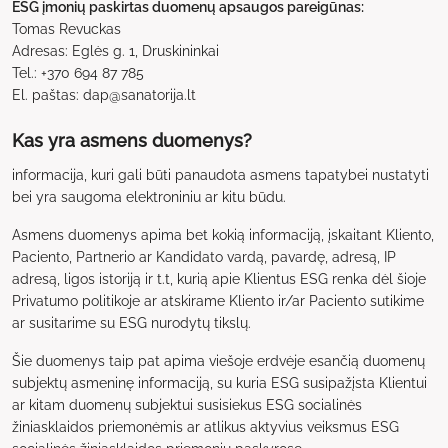
ESG įmonių paskirtas duomenų apsaugos pareigūnas:
Tomas Revuckas
Adresas: Eglės g. 1, Druskininkai
Tel.: +370 694 87 785
El. paštas: dap@sanatorija.lt
Kas yra asmens duomenys?
informacija, kuri gali būti panaudota asmens tapatybei nustatyti
bei yra saugoma elektroniniu ar kitu būdu.
Asmens duomenys apima bet kokią informaciją, įskaitant Kliento,
Paciento, Partnerio ar Kandidato vardą, pavardę, adresą, IP
adresą, ligos istoriją ir t.t, kurią apie Klientus ESG renka dėl šioje
Privatumo politikoje ar atskirame Kliento ir/ar Paciento sutikime
ar susitarime su ESG nurodytų tikslų.
Šie duomenys taip pat apima viešoje erdvėje esančią duomenų
subjektų asmeninę informaciją, su kuria ESG susipažįsta Klientui
ar kitam duomenų subjektui susisiekus ESG socialinės
žiniasklaidos priemonėmis ar atlikus aktyvius veiksmus ESG