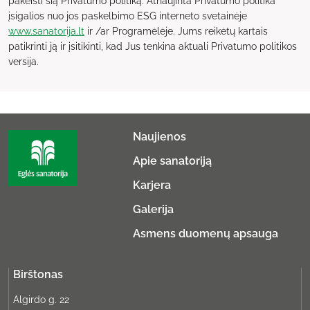
pakeisti šią Privatumo politiką. Atnaujinta Privatumo politika
įsigalios nuo jos paskelbimo ESG interneto svetainėje
www.sanatorija.lt
ir /ar Programėlėje. Jums reikėtų kartais
patikrinti ją ir įsitikinti, kad Jus tenkina aktuali Privatumo politikos
versija.
Naujienos
Apie sanatoriją
Karjera
Galerija
Asmens duomenų apsauga
Birštonas
Algirdo g. 22