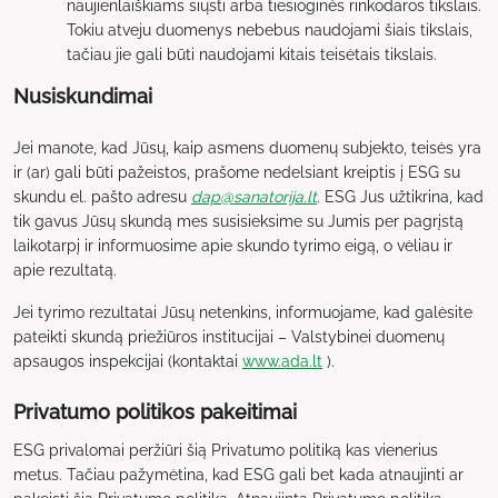
naujienlaiškiams siųsti arba tiesioginės rinkodaros tikslais.
Tokiu atveju duomenys nebebus naudojami šiais tikslais,
tačiau jie gali būti naudojami kitais teisėtais tikslais.
Nusiskundimai
Jei manote, kad Jūsų, kaip asmens duomenų subjekto, teisės yra
ir (ar) gali būti pažeistos, prašome nedelsiant kreiptis į ESG su
skundu el. pašto adresu
dap@sanatorija.lt
. ESG Jus užtikrina, kad
tik gavus Jūsų skundą mes susisieksime su Jumis per pagrįstą
laikotarpį ir informuosime apie skundo tyrimo eigą, o vėliau ir
apie rezultatą.
Jei tyrimo rezultatai Jūsų netenkins, informuojame, kad galėsite
pateikti skundą priežiūros institucijai – Valstybinei duomenų
apsaugos inspekcijai (kontaktai
www.ada.lt
).
Privatumo politikos pakeitimai
ESG privalomai peržiūri šią Privatumo politiką kas vienerius
metus. Tačiau pažymėtina, kad ESG gali bet kada atnaujinti ar