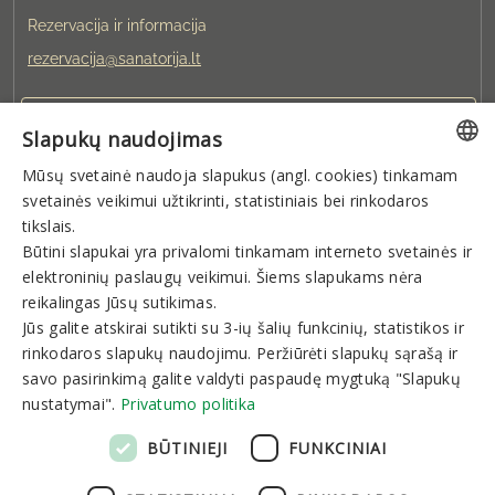
Rezervacija ir informacija
rezervacija@sanatorija.lt
+37031360220
Slapukų naudojimas
Mūsų svetainė naudoja slapukus (angl. cookies) tinkamam
Galite rezervuoti:
LITHUANIAN
svetainės veikimui užtikrinti, statistiniais bei rinkodaros
I-V 8:00-19:00
VI-VII 9:00-15:00
GERMAN
tikslais.
Būtini slapukai yra privalomi tinkamam interneto svetainės ir
ENGLISH
elektroninių paslaugų veikimui. Šiems slapukams nėra
Naujienlaiškis
RUSSIAN
reikalingas Jūsų sutikimas.
Jūs galite atskirai sutikti su 3-ių šalių funkcinių, statistikos ir
rinkodaros slapukų naudojimu. Peržiūrėti slapukų sąrašą ir
savo pasirinkimą galite valdyti paspaudę mygtuką "Slapukų
nustatymai".
Privatumo politika
Prenumeruoti
BŪTINIEJI
FUNKCINIAI