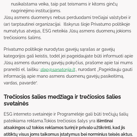
nusikalstama veika, taip pat teismams ir kitoms ginčų
nagrinėjimo institucijoms.
Jūsų asmens duomenys nebus perduodami trečiajai valstybei ir
(ar) tarptautinei organizacijai. Išskyrus šioje Privatumo politikoje
numatytus atvejus, ESG neteikia Jūsų asmens duomenų jokioms
trečiosioms šalims.
Privatumo politikoje nurodytas gavėjų sąrašas ar gavėjų
kategorijos gali keistis, todėl jei pageidaujate būti informuoti apie
Jūsų asmens duomenų gavėjų pokyčius, prašome apie tai mums
pranešti el. laišku :
dap@sanatorija.lt
., nurodant „Pageidauju gauti
informaciją apie mano asmens duomenų gavėjų pasikeitimą,
vardas, pavardė“.
Trečiosios šalies medžiaga ir trečiosios šalies
svetainės
ESG interneto svetainėje ir Programėlėje gali būti trečiųjų šalių
pateikiama reklama.Tokios trečiosios šalys yra
išimtinai
atsakingos už tokios reklamos turinį ir privalo užtikrinti, kad jis
atitiktų visus joms taikomus įstatymus bei norminius teisės aktus.