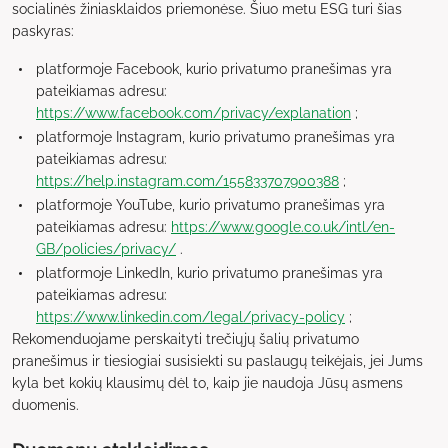
socialinės žiniasklaidos priemonėse. Šiuo metu ESG turi šias
paskyras:
platformoje Facebook, kurio privatumo pranešimas yra
pateikiamas adresu:
https://www.facebook.com/privacy/explanation
;
platformoje Instagram, kurio privatumo pranešimas yra
pateikiamas adresu:
https://help.instagram.com/155833707900388
;
platformoje YouTube, kurio privatumo pranešimas yra
pateikiamas adresu:
https://www.google.co.uk/intl/en-
GB/policies/privacy/
.
platformoje LinkedIn, kurio privatumo pranešimas yra
pateikiamas adresu:
https://www.linkedin.com/legal/privacy-policy
;
Rekomenduojame perskaityti trečiųjų šalių privatumo
pranešimus ir tiesiogiai susisiekti su paslaugų teikėjais, jei Jums
kyla bet kokių klausimų dėl to, kaip jie naudoja Jūsų asmens
duomenis.