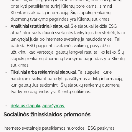
pritaikyti pateikiamą turinį Klientų poreikiams, įsiminti
Klientams aktualią informaciją. Šių slapukų renkamų
duomenų tvarkymo pagrindas yra Klientų sutikimas.
Analitiniai (statistiniai) slapukai.
Šie slapukai leidžia ESG
atpažinti ir suskaičiuoti svetainės lankytojus bei stebėti, kaip
lankytojai juda po Interneto svetainę ja naudodamiesi. Tai
padeda ESG pagerinti svetainės veikimą, pavyzdžiui,
užtikrinti, kad vartotojai galėtų lengvai rasti tai, ko ieško. Šių
slapukų renkamų duomenų tvarkymo pagrindas yra Klientų
sutikimas.
Tiksliniai arba reklaminiai slapukai.
Tai slapukai, kurie
naudojami siekiant parodyti pasiūlymus ar kitą informaciją,
kuri galėtų Jus sudominti. Šių slapukų renkamų duomenų
tvarkymo pagrindas yra Klientų sutikimas.
detalus slapukų aprašymas
.
Socialinės žiniasklaidos priemonės
Interneto svetainėje pateikiamos nuorodos į ESG paskyras