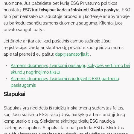
nuomone, Jūs pažeidėte bet kurią ESG Privatumo politikos
nuostatų,
ESG turi teisę bet kada užblokuoti Kliento paskyrą
. ESG
taip pat neatsako už išduotoje procedūrų kortelėje ar apyrankėje
su barkodu esančių asmens duomenų saugumą. Klientai juos
privalo saugoti patys.
Jei žinote ar įtariate, kad pašalinis asmuo sužinojo Jūsų
registracijos vardą ar slaptažodį, privalote kuo greičiau mums
apie tai pranešti el. paštu:
dap@sanatorija.lt
.
Asmens duomenys, tvarkomi paslaugų kokybės vertinimo bei
skundų nagrinėjimo tikslu
Asmens duomenys, tvarkomi naudojantis ESG partnerių
paslaugomis
Slapukai
Slapukas yra nedidelis iš raidžių ir skaitmenų sudarytas failas,
kurį Jūsų sutikimu ESG įrašo į Jūsų naršyklę arba standųjį Jūsų
kompiuterio diską. Siekdama skirtingų tikslų ESG naudoja
skirtingus slapukus. Slapukai taip pat padeda ESG atskirti Jus