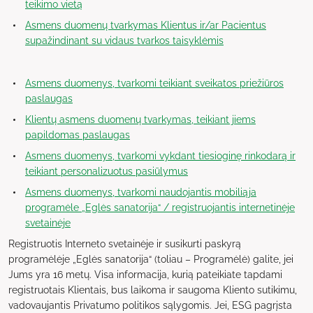
teikimo vietą
Asmens duomenų tvarkymas Klientus ir/ar Pacientus
supažindinant su vidaus tvarkos taisyklėmis
Asmens duomenys, tvarkomi teikiant sveikatos priežiūros
paslaugas
Klientų asmens duomenų tvarkymas, teikiant jiems
papildomas paslaugas
Asmens duomenys, tvarkomi vykdant tiesioginę rinkodarą ir
teikiant personalizuotus pasiūlymus
Asmens duomenys, tvarkomi naudojantis mobiliąja
programėle „Eglės sanatorija“ / registruojantis internetinėje
svetainėje
Registruotis Interneto svetainėje ir susikurti paskyrą
programėlėje „Eglės sanatorija“ (toliau – Programėlė) galite, jei
Jums yra 16 metų. Visa informacija, kurią pateikiate tapdami
registruotais Klientais, bus laikoma ir saugoma Kliento sutikimu,
vadovaujantis Privatumo politikos sąlygomis. Jei, ESG pagrįsta