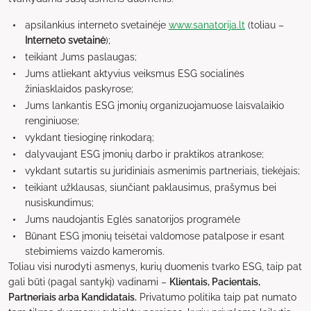
apsilankius interneto svetainėje
www.sanatorija.lt
(toliau –
Interneto svetainė
);
teikiant Jums paslaugas;
Jums atliekant aktyvius veiksmus ESG socialinės
žiniasklaidos paskyrose;
Jums lankantis ESG įmonių organizuojamuose laisvalaikio
renginiuose;
vykdant tiesioginę rinkodarą;
dalyvaujant ESG įmonių darbo ir praktikos atrankose;
vykdant sutartis su juridiniais asmenimis partneriais, tiekėjais;
teikiant užklausas, siunčiant paklausimus, prašymus bei
nusiskundimus;
Jums naudojantis Eglės sanatorijos programėle
Būnant ESG įmonių teisėtai valdomose patalpose ir esant
stebimiems vaizdo kameromis.
Toliau visi nurodyti asmenys, kurių duomenis tvarko ESG, taip pat
gali būti (pagal santykį) vadinami –
Klientais, Pacientais,
Partneriais arba Kandidatais.
Privatumo politika taip pat numato