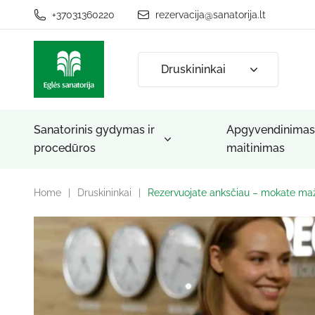
+37031360220
rezervacija@sanatorija.lt
Druskininkai
Sanatorinis gydymas ir
Apgyvendinimas 
procedūros
maitinimas
Home
|
Druskininkai
|
Rezervuojate anksčiau – mokate maž