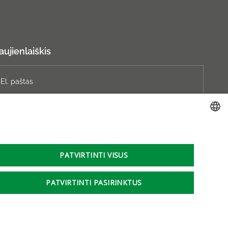
aujienlaiškis
Prenumeruoti
LITHUANIAN
GERMAN
PATVIRTINTI VISUS
ENGLISH
PATVIRTINTI PASIRINKTUS
RUSSIAN
s duomenų apsauga
Slapukų nustatymai
Logotipas