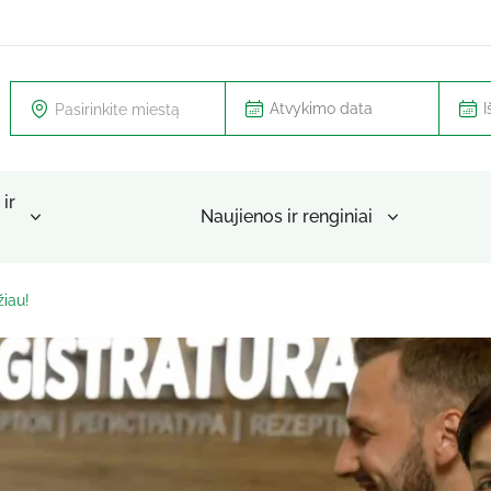
Pasirinkite miestą
ir
Naujienos ir renginiai
iau!