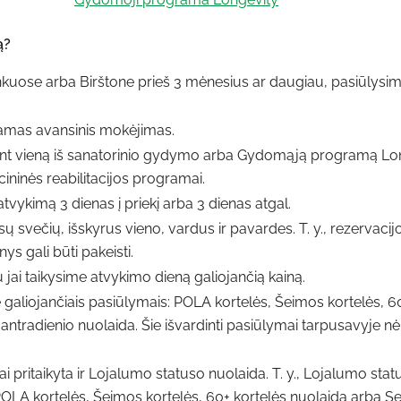
ą?
inkuose arba Birštone prieš 3 mėnesius ar daugiau, pasiūlysi
amas avansinis mokėjimas.
jant vieną iš sanatorinio gydymo arba Gydomąją programą Lon
ninės reabilitacijos programai.
atvykimą 3 dienas į priekį arba 3 dienas atgal.
svečių, išskyrus vieno, vardus ir pavardes. T. y., rezervacijo
ys gali būti pakeisti.
 jai taikysime atvykimo dieną galiojančią kainą.
galiojančiais pasiūlymais: POLA kortelės, Šeimos kortelės, 6
ntradienio nuolaida. Šie išvardinti pasiūlymai tarpusavyje nė
 pritaikyta ir Lojalumo statuso nuolaida. T. y., Lojalumo stat
OLA kortelės, Šeimos kortelės, 60+ kortelės nuolaida arba S