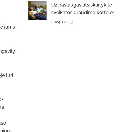
Už paslaugas atsiskaitykite
sveikatos draudimo kortele!
2024-01-23
me jums
gevity.
je turi
0+
ra
uso
enjorų