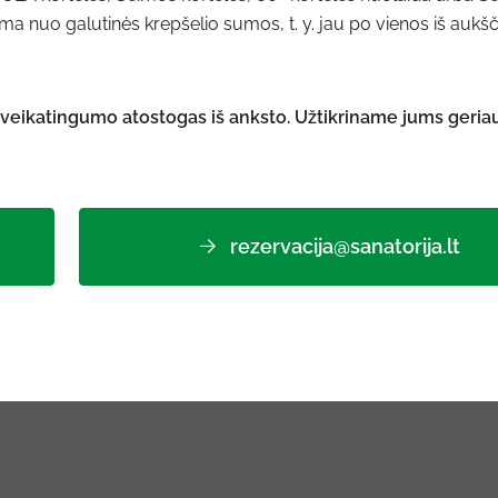
a nuo galutinės krepšelio sumos, t. y. jau po vienos iš aukš
 sveikatingumo atostogas iš anksto. Užtikriname jums geria
rezervacija@sanatorija.lt