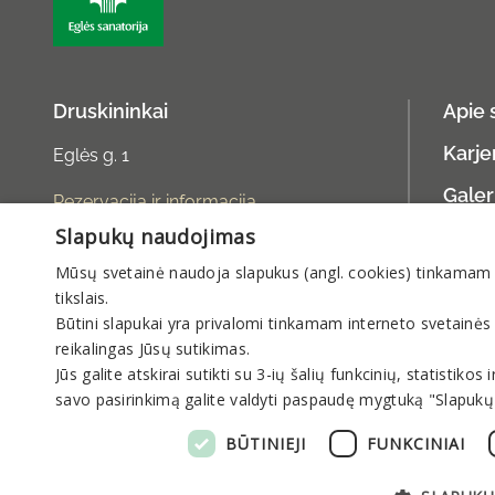
Druskininkai
Apie 
Karje
Eglės g. 1
Galer
Rezervacija ir informacija
Slapukų naudojimas
Asme
rezervacija@sanatorija.lt
Mūsų svetainė naudoja slapukus (angl. cookies) tinkamam sve
+37031360220
tikslais.
I-V 8:00-19:00
Būtini slapukai yra privalomi tinkamam interneto svetainės
reikalingas Jūsų sutikimas.
VI-VII 9:00-15:00
Jūs galite atskirai sutikti su 3-ių šalių funkcinių, statistik
savo pasirinkimą galite valdyti paspaudę mygtuką "Slapukų
BŪTINIEJI
FUNKCINIAI
@ 2026 UAB Eglės sanatorija
Sprendimas:
Tandemum