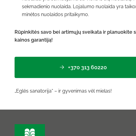
sekmadienio nuolaida. Lojalumo nuolaida yra taikom
minėtos nuolaidos pritaikymo.
Rūpinkitės savo bei artimųjų sveikata ir planuokite
kainos garantiją!
+370 313 60220
„Eglės sanatorija“ – ir gyvenimas vėl mielas!