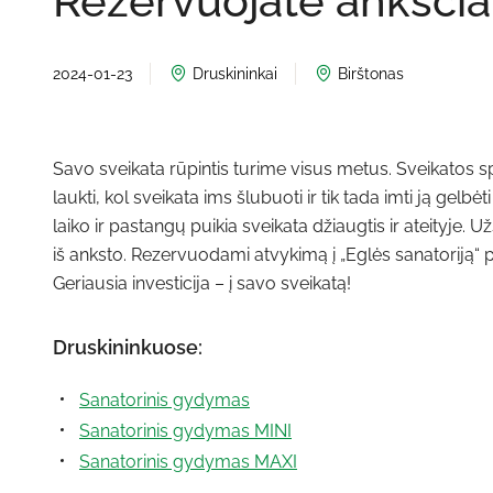
Rezervuojate anksči
2024-01-23
Druskininkai
Birštonas
Savo sveikata rūpintis turime visus metus. Sveikatos 
laukti, kol sveikata ims šlubuoti ir tik tada imti ją gelbėt
laiko ir pastangų puikia sveikata džiaugtis ir ateityje.
iš anksto. Rezervuodami atvykimą į „Eglės sanatoriją“
Geriausia investicija – į savo sveikatą!
Druskininkuose:
Sanatorinis gydymas
Sanatorinis gydymas MINI
Sanatorinis gydymas MAXI