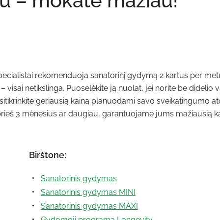
au – mokate mažiau!
specialistai rekomenduoja sanatorinį gydymą 2 kartus per met
i – visai netikslinga. Puoselėkite ją nuolat, jei norite be didelio 
 Užsitikrinkite geriausią kainą planuodami savo sveikatingumo a
 prieš 3 mėnesius ar daugiau, garantuojame jums mažiausią ka
Birštone:
Sanatorinis gydymas
Sanatorinis gydymas MINI
Sanatorinis gydymas MAXI
Gydomoji programa Longevity