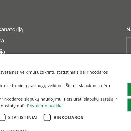
sanatoriją
N
ra
ija
ns duomenų apsauga
tainės veikimui užtikrinti, statistiniais bei rinkodaros
 ir elektroninių paslaugų veikimui. Šiems slapukams nėra
os ir rinkodaros slapukų naudojimu. Peržiūrėti slapukų sąrašą ir
 nustatymai".
Privatumo politika
STATISTINIAI
RINKODAROS
Asmen