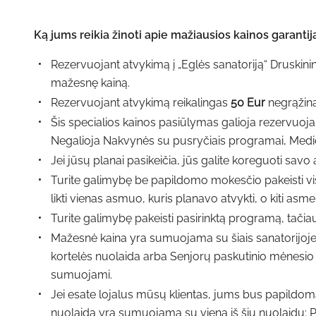
Ką jums reikia žinoti apie mažiausios kainos garantij
Rezervuojant atvykimą į „Eglės sanatoriją“ Druskin
mažesnę kainą.
Rezervuojant atvykimą reikalingas
50 Eur
negrąžin
Šis specialios kainos pasiūlymas galioja rezervuo
Negalioja Nakvynės su pusryčiais programai, Medici
Jei jūsų planai pasikeičia, jūs galite koreguoti savo 
Turite galimybę be papildomo mokesčio pakeisti visų 
likti vienas asmuo, kuris planavo atvykti, o kiti asmen
Turite galimybę pakeisti pasirinktą programą, tačiau
Mažesnė kaina yra sumuojama su šiais sanatorijoje 
kortelės nuolaida arba Senjorų paskutinio mėnesio a
sumuojami.
Jei esate lojalus mūsų klientas, jums bus papildomai
nuolaida yra sumuojama su viena iš šių nuolaidų: P