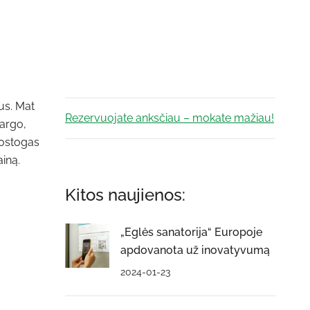
us. Mat
Rezervuojate anksčiau – mokate mažiau!
vargo,
tostogas
iną.
Kitos naujienos:
„Eglės sanatorija“ Europoje
apdovanota už inovatyvumą
2024-01-23