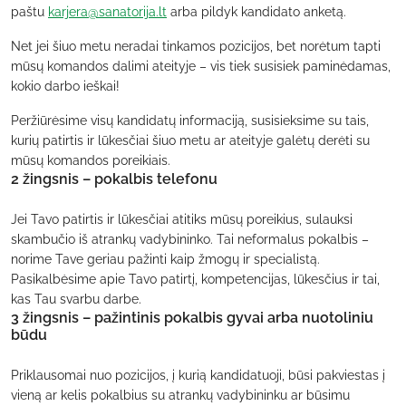
paštu
karjera@sanatorija.lt
arba pildyk kandidato anketą.
Net jei šiuo metu neradai tinkamos pozicijos, bet norėtum tapti
mūsų komandos dalimi ateityje – vis tiek susisiek paminėdamas,
kokio darbo ieškai!
Peržiūrėsime visų kandidatų informaciją, susisieksime su tais,
kurių patirtis ir lūkesčiai šiuo metu ar ateityje galėtų derėti su
mūsų komandos poreikiais.
2 žingsnis – pokalbis telefonu
Jei Tavo patirtis ir lūkesčiai atitiks mūsų poreikius, sulauksi
skambučio iš atrankų vadybininko. Tai neformalus pokalbis –
norime Tave geriau pažinti kaip žmogų ir specialistą.
Pasikalbėsime apie Tavo patirtį, kompetencijas, lūkesčius ir tai,
kas Tau svarbu darbe.
3 žingsnis – pažintinis pokalbis gyvai arba nuotoliniu
būdu
Priklausomai nuo pozicijos, į kurią kandidatuoji, būsi pakviestas į
vieną ar kelis pokalbius su atrankų vadybininku ar būsimu