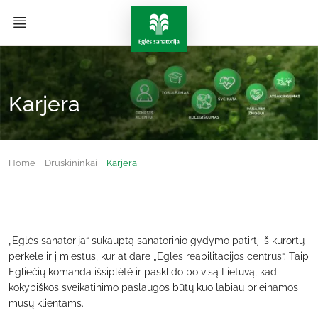
Karjera
Home
|
Druskininkai
|
Karjera
„Eglės sanatorija“ sukauptą sanatorinio gydymo patirtį iš kurortų
perkėlė ir į miestus, kur atidarė „Eglės reabilitacijos centrus“. Taip
Egliečių komanda išsiplėtė ir pasklido po visą Lietuvą, kad
kokybiškos sveikatinimo paslaugos būtų kuo labiau prieinamos
mūsų klientams.