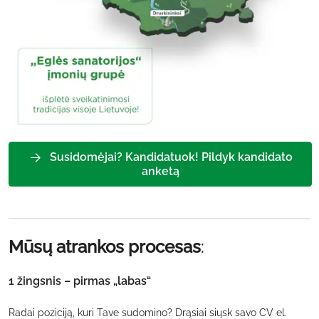
Susidomėjai? Kandidatuok! Pildyk kandidato
anketą
Mūsų atrankos procesas
:
1 žingsnis – pirmas „labas“
Radai poziciją, kuri Tave sudomino? Drąsiai siųsk savo CV el.