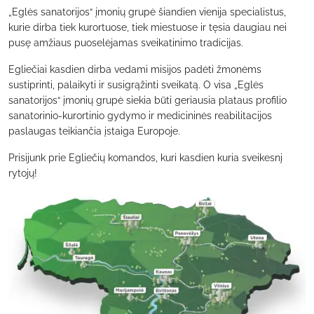
„Eglės sanatorijos“ įmonių grupė šiandien vienija specialistus,
kurie dirba tiek kurortuose, tiek miestuose ir tęsia daugiau nei
pusę amžiaus puoselėjamas sveikatinimo tradicijas.
Egliečiai kasdien dirba vedami misijos padėti žmonėms
sustiprinti, palaikyti ir susigrąžinti sveikatą. O visa „Eglės
sanatorijos“ įmonių grupė siekia būti geriausia plataus profilio
sanatorinio-kurortinio gydymo ir medicininės reabilitacijos
paslaugas teikiančia įstaiga Europoje.
Prisijunk prie Egliečių komandos, kuri kasdien kuria sveikesnį
rytojų!