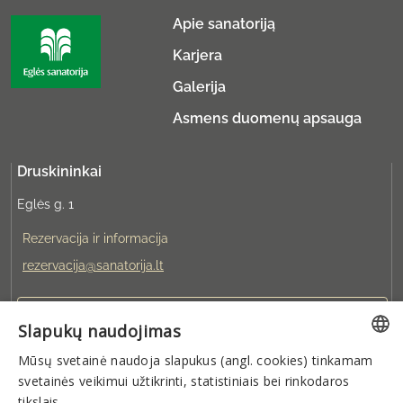
Apie sanatoriją
Karjera
Galerija
Asmens duomenų apsauga
Druskininkai
Eglės g. 1
Rezervacija ir informacija
rezervacija@sanatorija.lt
+37031360220
Slapukų naudojimas
Mūsų svetainė naudoja slapukus (angl. cookies) tinkamam
Galite rezervuoti:
LITHUANIAN
svetainės veikimui užtikrinti, statistiniais bei rinkodaros
I-V 8:00-19:00
VI-VII 9:00-15:00
GERMAN
tikslais.