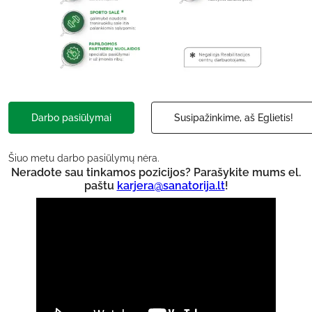
Darbo pasiūlymai
Susipažinkime, aš Eglietis!
Šiuo metu darbo pasiūlymų nėra.
Neradote sau tinkamos pozicijos? Parašykite mums el.
paštu
karjera@sanatorija.lt
!