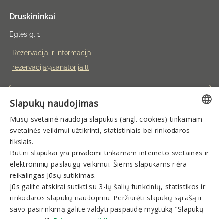
Druskininkai
Eglės g. 1
Rezervacija ir informacija
rezervacija@sanatorija.lt
+37031360220
Slapukų naudojimas
Mūsų svetainė naudoja slapukus (angl. cookies) tinkamam
Galite rezervuoti:
LITHUANIAN
svetainės veikimui užtikrinti, statistiniais bei rinkodaros
I-V 8:00-19:00
VI-VII 9:00-15:00
GERMAN
tikslais.
Būtini slapukai yra privalomi tinkamam interneto svetainės ir
ENGLISH
elektroninių paslaugų veikimui. Šiems slapukams nėra
Naujienlaiškis
RUSSIAN
reikalingas Jūsų sutikimas.
Jūs galite atskirai sutikti su 3-ių šalių funkcinių, statistikos ir
rinkodaros slapukų naudojimu. Peržiūrėti slapukų sąrašą ir
savo pasirinkimą galite valdyti paspaudę mygtuką "Slapukų