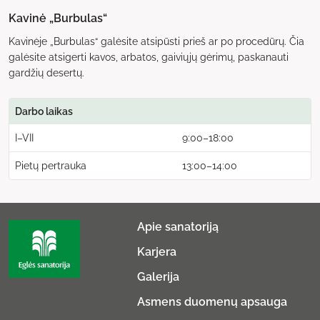
Kavinė „Burbulas“
Kavinėje „Burbulas“ galėsite atsipūsti prieš ar po procedūrų. Čia
galėsite atsigerti kavos, arbatos, gaiviųjų gėrimų, paskanauti
gardžių desertų.
Darbo laikas
I–VII
9:00–18:00
Pietų pertrauka
13:00–14:00
Apie sanatoriją
Karjera
Galerija
Asmens duomenų apsauga