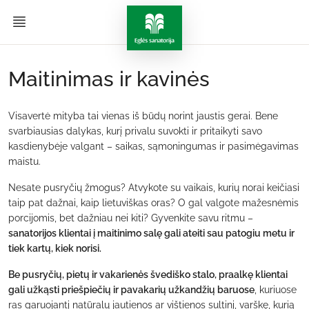
Maitinimas ir kavinės
Visavertė mityba tai vienas iš būdų norint jaustis gerai. Bene
svarbiausias dalykas, kurį privalu suvokti ir pritaikyti savo
kasdienybėje valgant – saikas, sąmoningumas ir pasimėgavimas
maistu.
Nesate pusryčių žmogus? Atvykote su vaikais, kurių norai keičiasi
taip pat dažnai, kaip lietuviškas oras? O gal valgote mažesnėmis
porcijomis, bet dažniau nei kiti? Gyvenkite savu ritmu –
sanatorijos klientai į maitinimo salę gali ateiti sau patogiu metu ir
tiek kartų, kiek norisi.
Be pusryčių, pietų ir vakarienės švediško stalo, praalkę klientai
gali užkąsti priešpiečių ir pavakarių užkandžių baruose
, kuriuose
ras garuojantį natūralų jautienos ar vištienos sultinį, varškę, kurią