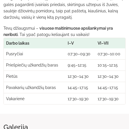
galės pagardinti įvairiais priedais, skirtingus užtepus iš žuvies,
saulėje džiovintų pomidorų, taip pat paštetą, kiaušinius, kalną
daržovių, vaisių ir vieną kitą pyragaitį.
Tėvų džiaugsmui –
visuose maitinimuose apsilankymai yra
neriboti.
Tai ypač patogu keliaujant su vaikais!
Darbo laikas
I–V
VI–VII
Pusryčiai
07:30–09:30
07:30–10:00
Priešpiečių užkandžių baras
9:45–12:15
10:15–12:15
Pietūs
12:30–14:30
12:30–14:30
Pavakarių užkandžių baras
14:45–17:15
14:45–17:15
Vakarienė
17:30–19:30
17:30–19:30
Galerija