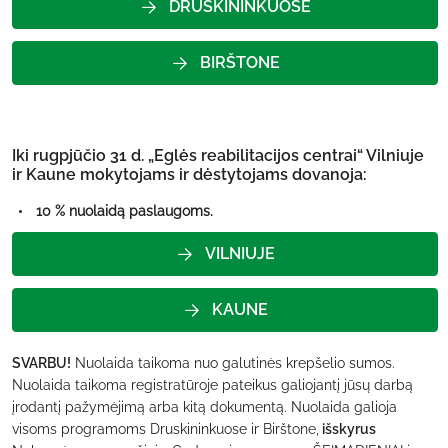
DRUSKININKUOSE
BIRŠTONE
Iki rugpjūčio 31 d. „Eglės reabilitacijos centrai“ Vilniuje
ir Kaune mokytojams ir dėstytojams dovanoja:
10 % nuolaidą paslaugoms.
VILNIUJE
KAUNE
SVARBU!
Nuolaida taikoma nuo galutinės krepšelio sumos.
Nuolaida taikoma registratūroje pateikus galiojantį jūsų darbą
įrodantį pažymėjimą arba kitą dokumentą. Nuolaida galioja
visoms programoms Druskininkuose ir Birštone,
išskyrus