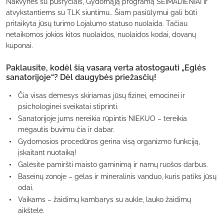
Nakvynės su pusryčiais, Gydomąją programą ŠEIMADIENIAI ir
atvykstantiems su TLK siuntimu.. Šiam pasiūlymui gali būti
pritaikyta jūsų turimo Lojalumo statuso nuolaida. Tačiau
netaikomos jokios kitos nuolaidos, nuolaidos kodai, dovanų
kuponai.
Paklausite, kodėl šią vasarą verta atostogauti „Eglės
sanatorijoje“? Dėl daugybės priežasčių!
Čia visas dėmesys skiriamas jūsų fizinei, emocinei ir
psichologinei sveikatai stiprinti.
Sanatorijoje jums nereikia rūpintis NIEKUO – tereikia
mėgautis buvimu čia ir dabar.
Gydomosios procedūros gerina visą organizmo funkciją,
įskaitant nuotaiką!
Galėsite pamiršti maisto gaminimą ir namų ruošos darbus.
Baseinų zonoje – gėlas ir mineralinis vanduo, kuris patiks jūsų
odai.
Vaikams – žaidimų kambarys su aukle, lauko žaidimų
aikštelė.