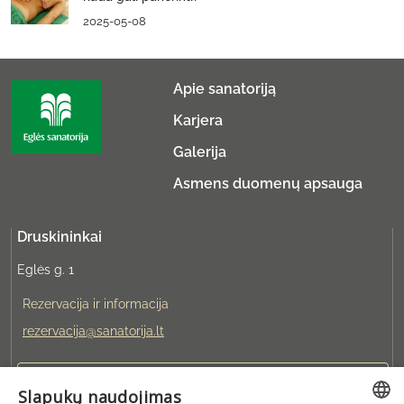
2025-05-08
Apie sanatoriją
Karjera
Galerija
Asmens duomenų apsauga
Druskininkai
Eglės g. 1
Rezervacija ir informacija
rezervacija@sanatorija.lt
+37031360220
Slapukų naudojimas