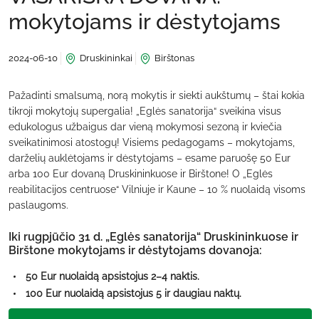
mokytojams ir dėstytojams
2024-06-10
Druskininkai
Birštonas
Pažadinti smalsumą, norą mokytis ir siekti aukštumų – štai kokia
tikroji mokytojų supergalia! „Eglės sanatorija“ sveikina visus
edukologus užbaigus dar vieną mokymosi sezoną ir kviečia
sveikatinimosi atostogų! Visiems pedagogams – mokytojams,
darželių auklėtojams ir dėstytojams – esame paruošę 50 Eur
arba 100 Eur dovaną Druskininkuose ir Birštone! O „Eglės
reabilitacijos centruose“ Vilniuje ir Kaune – 10 % nuolaidą visoms
paslaugoms.
Iki rugpjūčio 31 d. „Eglės sanatorija“ Druskininkuose ir
Birštone mokytojams ir dėstytojams dovanoja:
50 Eur nuolaidą apsistojus 2–4 naktis.
100 Eur nuolaidą apsistojus 5 ir daugiau naktų.