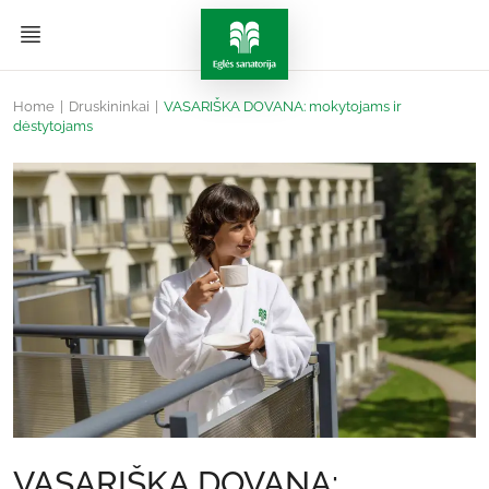
Home
|
Druskininkai
|
VASARIŠKA DOVANA: mokytojams ir
dėstytojams
VASARIŠKA DOVANA: