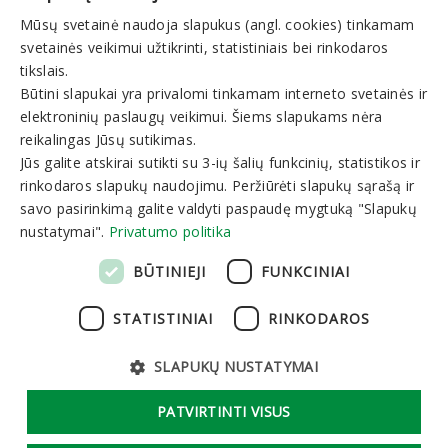
Mūsų svetainė naudoja slapukus (angl. cookies) tinkamam
Galite rezervuoti:
LITHUANIAN
svetainės veikimui užtikrinti, statistiniais bei rinkodaros
I-V 8:00-19:00
VI-VII 9:00-15:00
GERMAN
tikslais.
Būtini slapukai yra privalomi tinkamam interneto svetainės ir
ENGLISH
elektroninių paslaugų veikimui. Šiems slapukams nėra
Naujienlaiškis
RUSSIAN
reikalingas Jūsų sutikimas.
Jūs galite atskirai sutikti su 3-ių šalių funkcinių, statistikos ir
rinkodaros slapukų naudojimu. Peržiūrėti slapukų sąrašą ir
savo pasirinkimą galite valdyti paspaudę mygtuką "Slapukų
nustatymai".
Privatumo politika
Prenumeruoti
BŪTINIEJI
FUNKCINIAI
STATISTINIAI
RINKODAROS
SLAPUKŲ NUSTATYMAI
Asmens duomenų apsauga
Slapukų nustatymai
Logotipas
PATVIRTINTI VISUS
Sprendimas:
Tandemum