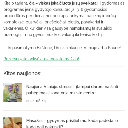
Kitaip tariant,
čia – viskas įskaičiuota jūsų sveikatai!
Į gydomąsias
programas įeina gydytojo konsultacija, 3–6 gydomosios
procedūros per dieną, neriboti apsilankymai baseinų ir pirčių
komplekse, pusryčiai, priešpiečiai, pietūs, pavakariai ir
vakarienės. O kur dar visa gausybė
nemokamų
laisvalaikio
pramogų – nuo gyvos muzikos vakarų iki teniso kortų.
Iki pasimatymo Birštone, Druskininkuose, Vilniuje arba Kaune!
Rezervuojate anksčiau – mokate mažiau!
Kitos naujienos:
Naujiena Vilniuje: stresui ir įtampai darbe malšinti –
pabėgimas į sanatoriją miesto centre
2024-08-14
Masažas – gydymas prisilietimu: kada padeda, o
kada gali pakenkti?