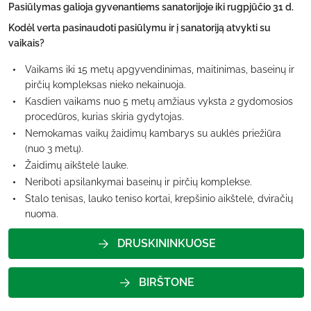
Pasiūlymas galioja gyvenantiems sanatorijoje iki rugpjūčio 31 d.
Kodėl verta pasinaudoti pasiūlymu ir į sanatoriją atvykti su
vaikais?
Vaikams iki 15 metų apgyvendinimas, maitinimas, baseinų ir
pirčių kompleksas nieko nekainuoja.
Kasdien vaikams nuo 5 metų amžiaus vyksta 2 gydomosios
procedūros, kurias skiria gydytojas.
Nemokamas vaikų žaidimų kambarys su auklės priežiūra
(nuo 3 metų).
Žaidimų aikštelė lauke.
Neriboti apsilankymai baseinų ir pirčių komplekse.
Stalo tenisas, lauko teniso kortai, krepšinio aikštelė, dviračių
nuoma.
DRUSKININKUOSE
BIRŠTONE