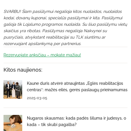
SVARBU! Šiam pasiūlymui negalioja kitos nuolaidos, nuolaidos
kodai, dovanų kuponai, specialūs pasiūlymai ir kita. Pasiūlymui
galioja tik Lojalumo programos nuolaida. Su šiuo pasiūlymu vietų
skaičius yra ribotas. Pasiūlymas negalioja Nakvynei su
pusryčiais, atvykstant reabilitacijai su TLK siuntimu ar
rezervuojant apsilankymą per partnerius.
Rezervuojate anksčiau – mokate mažiau!
Kitos naujienos:
Kaune duris atvėrė atnaujintas „Eglės reabilitacijos
centras“: mažės eilės, gerės paslaugų prieinamumas
2025-03-05
Nugaros skausmas: kada padės šiluma ir judesys, o
kada – tik skubi pagalba?