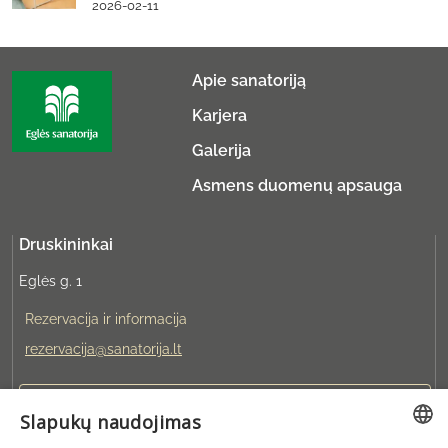
2026-02-11
Apie sanatoriją
Karjera
Galerija
Asmens duomenų apsauga
Druskininkai
Eglės g. 1
Rezervacija ir informacija
rezervacija@sanatorija.lt
+37031360220
Slapukų naudojimas