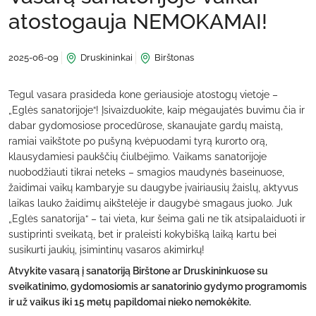
atostogauja NEMOKAMAI!
2025-06-09
Druskininkai
Birštonas
Tegul vasara prasideda kone geriausioje atostogų vietoje –
„Eglės sanatorijoje“! Įsivaizduokite, kaip mėgaujatės buvimu čia ir
dabar gydomosiose procedūrose, skanaujate gardų maistą,
ramiai vaikštote po pušyną kvėpuodami tyrą kurorto orą,
klausydamiesi paukščių čiulbėjimo. Vaikams sanatorijoje
nuobodžiauti tikrai neteks – smagios maudynės baseinuose,
žaidimai vaikų kambaryje su daugybe įvairiausių žaislų, aktyvus
laikas lauko žaidimų aikštelėje ir daugybė smagaus juoko. Juk
„Eglės sanatorija“ – tai vieta, kur šeima gali ne tik atsipalaiduoti ir
sustiprinti sveikatą, bet ir praleisti kokybišką laiką kartu bei
susikurti jaukių, įsimintinų vasaros akimirkų!
Atvykite vasarą į sanatoriją Birštone ar Druskininkuose su
sveikatinimo, gydomosiomis ar sanatorinio gydymo programomis
ir už vaikus iki 15 metų papildomai nieko nemokėkite.