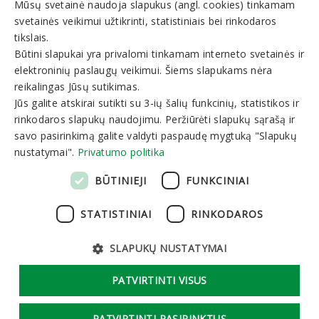
Mūsų svetainė naudoja slapukus (angl. cookies) tinkamam
Galite rezervuoti:
LITHUANIAN
svetainės veikimui užtikrinti, statistiniais bei rinkodaros
I-V 8:00-19:00
VI-VII 9:00-15:00
GERMAN
tikslais.
Būtini slapukai yra privalomi tinkamam interneto svetainės ir
ENGLISH
elektroninių paslaugų veikimui. Šiems slapukams nėra
Naujienlaiškis
RUSSIAN
reikalingas Jūsų sutikimas.
Jūs galite atskirai sutikti su 3-ių šalių funkcinių, statistikos ir
rinkodaros slapukų naudojimu. Peržiūrėti slapukų sąrašą ir
savo pasirinkimą galite valdyti paspaudę mygtuką "Slapukų
nustatymai".
Privatumo politika
Prenumeruoti
BŪTINIEJI
FUNKCINIAI
STATISTINIAI
RINKODAROS
SLAPUKŲ NUSTATYMAI
Asmens duomenų apsauga
Slapukų nustatymai
Logotipas
PATVIRTINTI VISUS
Sprendimas:
Tandemum
PATVIRTINTI PASIRINKTUS