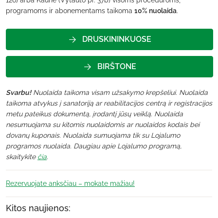
126) arba Kaune (Vytauto pr. 37b) visoms procedūroms,
programoms ir abonementams taikoma
10% nuolaida
.
DRUSKININKUOSE
BIRŠTONE
Svarbu!
Nuolaida taikoma visam užsakymo krepšeliui. Nuolaida
taikoma atvykus į sanatoriją ar reabilitacijos centrą ir registracijos
metu pateikus dokumentą, įrodantį jūsų veiklą. Nuolaida
nesumuojama su kitomis nuolaidomis ar nuolaidos kodais bei
dovanų kuponais. Nuolaida sumuojama tik su Lojalumo
programos nuolaida. Daugiau apie Lojalumo programą,
skaitykite
čia
.
Rezervuojate anksčiau – mokate mažiau!
Kitos naujienos: