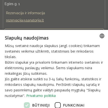
Eglės g. 1
Rezervacija ir informacija
rezervacija@sanatorija.lt
+37031360220
Slapukų naudojimas
Mūsų svetainė naudoja slapukus (angl. cookies) tinkamam
Galite rezervuoti:
LITHUANIAN
svetainės veikimui užtikrinti, statistiniais bei rinkodaros
I-V 8:00-19:00
VI-VII 9:00-15:00
GERMAN
tikslais.
Būtini slapukai yra privalomi tinkamam interneto svetainės ir
ENGLISH
elektroninių paslaugų veikimui. Šiems slapukams nėra
Naujienlaiškis
RUSSIAN
reikalingas Jūsų sutikimas.
Jūs galite atskirai sutikti su 3-ių šalių funkcinių, statistikos ir
rinkodaros slapukų naudojimu. Peržiūrėti slapukų sąrašą ir
savo pasirinkimą galite valdyti paspaudę mygtuką "Slapukų
nustatymai".
Privatumo politika
Prenumeruoti
BŪTINIEJI
FUNKCINIAI