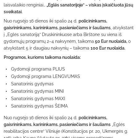
laisvalaikio renginiai…
„Eglės sanatorijoje“ – viskas įskaičiuota jūsų
sveikatai.
Nuo rugsėjo 16 dienos iki spalio 24 d.
policininkams,
gaisrininkams, karininkams, pasieniečiams ir šauliams
, atvykstant
į „Eglės sanatoriją“ Druskininkuose arba Birštone su viena iš
gydomųjų programų 2–4 nakvynėm, taikoma
50 Eur nuolaida,
o
atvykstant 5 ir daugiau nakvynių – taikoma
100 Eur nuolaida.
Programos, kurioms taikoma nuolaida:
Gydomoji programa PLIUS
Gydomoji programa LENGVUMAS
Sanatorinis gydymas
Sanatorinis gydymas MINI
Sanatorinis gydymas MAXI
Sanatorinis gydymas ŠEIMA
Nuo rugsėjo 16 dienos iki spalio 24 d.
policininkams,
gaisrininkams, karininkams, pasieniečiams ir šauliams
„Eglės
reabilitacijos centre“ Vilniuje (Konstitucijos pr. 20, Ukmergės g.