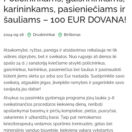
karininkams, pasieniečiams ir
šauliams – 100 EUR DOVANA!
2024-09-16
Druskininkai
Birštonas
Atsakomybė, ryžtas, pareiga ir atsidavimas reikalauja ne tik
vidinės stiprybės, bet ir sveikatos. Nuo rugsėjo 16 dienos iki
spalio 24 d. į sanatoriją kviečiame atvykti policininkus,
gaisrininkus, karininkus, pasieniečius bei šaulius ir pasinaudoti
būtent jiems skirta 50 arba 100 Eur nuolaida. Sustiprinkite savo
sveikatą, atgaukite jėgas, įkvėpkite ramybės ir pagerinkite savo
savijautą jau dabar!
Atvykus su pasirinkta gydomąja programa jūsų laukia 3–6
sveikatinančios procedūros kiekvieną dieną, neriboti
apsilankymai baseinų ir pirčių komplekse, pietūs, pusryčiai,
vakarienės ir užkandžių barai. Taip pat nemokamos
kineziterapeutų vedamos sportinės treniruotės, gėlas bei
mineralinis vanduo biuvetėje, kiekvieną vakarą vykstantys