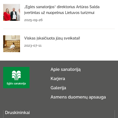
„Eglės sanatorijos“ direktorius Artūras Salda
įvertintas už nuopelnus Lietuvos turizmui
2025-09-26
Viskas įskaičiuota jūsų sveikatai!
2023-07-11
Apie sanatoriją
Karjera
Galerija
Asmens duomenų apsauga
Druskininkai