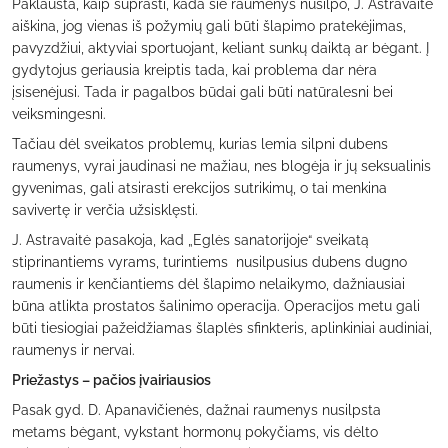
Paklausta, kaip suprasti, kada šie raumenys nusilpo, J. Astravaitė
aiškina, jog vienas iš požymių gali būti šlapimo pratekėjimas,
pavyzdžiui, aktyviai sportuojant, keliant sunkų daiktą ar bėgant. Į
gydytojus geriausia kreiptis tada, kai problema dar nėra
įsisenėjusi. Tada ir pagalbos būdai gali būti natūralesni bei
veiksmingesni.
Tačiau dėl sveikatos problemų, kurias lemia silpni dubens
raumenys, vyrai jaudinasi ne mažiau, nes blogėja ir jų seksualinis
gyvenimas, gali atsirasti erekcijos sutrikimų, o tai menkina
savivertę ir verčia užsisklęsti.
J. Astravaitė pasakoja, kad „Eglės sanatorijoje“ sveikatą
stiprinantiems vyrams, turintiems nusilpusius dubens dugno
raumenis ir kenčiantiems dėl šlapimo nelaikymo, dažniausiai
būna atlikta prostatos šalinimo operacija. Operacijos metu gali
būti tiesiogiai pažeidžiamas šlaplės sfinkteris, aplinkiniai audiniai,
raumenys ir nervai.
Priežastys – pačios įvairiausios
Pasak gyd. D. Apanavičienės, dažnai raumenys nusilpsta
metams bėgant, vykstant hormonų pokyčiams, vis dėlto