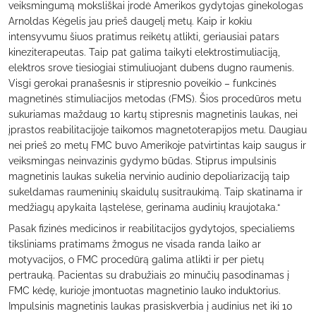
veiksmingumą moksliškai įrodė Amerikos gydytojas ginekologas
Arnoldas Kėgelis jau prieš daugelį metų. Kaip ir kokiu
intensyvumu šiuos pratimus reikėtų atlikti, geriausiai patars
kineziterapeutas. Taip pat galima taikyti elektrostimuliaciją,
elektros srove tiesiogiai stimuliuojant dubens dugno raumenis.
Visgi gerokai pranašesnis ir stipresnio poveikio – funkcinės
magnetinės stimuliacijos metodas (FMS). Šios procedūros metu
sukuriamas maždaug 10 kartų stipresnis magnetinis laukas, nei
įprastos reabilitacijoje taikomos magnetoterapijos metu. Daugiau
nei prieš 20 metų FMC buvo Amerikoje patvirtintas kaip saugus ir
veiksmingas neinvazinis gydymo būdas. Stiprus impulsinis
magnetinis laukas sukelia nervinio audinio depoliarizaciją taip
sukeldamas raumeninių skaidulų susitraukimą. Taip skatinama ir
medžiagų apykaita ląstelėse, gerinama audinių kraujotaka.“
Pasak fizinės medicinos ir reabilitacijos gydytojos, specialiems
tiksliniams pratimams žmogus ne visada randa laiko ar
motyvacijos, o FMC procedūrą galima atlikti ir per pietų
pertrauką. Pacientas su drabužiais 20 minučių pasodinamas į
FMC kėdę, kurioje įmontuotas magnetinio lauko induktorius.
Impulsinis magnetinis laukas prasiskverbia į audinius net iki 10