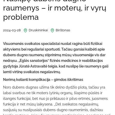
raumenys – ir moterų, ir vyrų
problema
2024-03-28
Druskininkai
Birštonas
Visuomenės sveikatos specialistai nuolat ragina būti fiziškai
aktyviems bei reguliariai sportuoti. Tačiau garsiai kalbėti apie
dubens dugno raumenų stiprinimą mūsų visuomenėje vis dar
nedrąsu. „Eglės sanatorijos“ fizinės medicinos ir reabilitacijos
gydytoja Jūratė Astravaitė teigia, kad nusilpę šie raumenys gali
lemti virtinę sveikatos negalavimų.
Nerimą kelianti komplikacija – gimdos iškritimas
Nors dubens dugnas užima tik delno dydžio plotą, tačiau yra
labai svarbus ne tik moters lytinių organų, šlapimo pūslės ir
išangės funkcijai, bet nuo jo priklauso ir pilvo ertmės, juosmens
funkcija ir net mūsų laikysena. „Dėl sveikatos negalavimų,
susijusių su nusilpusiais dubens dugno raumenimis, dažniau