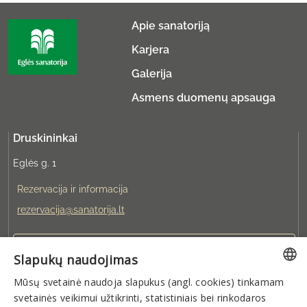
Apie sanatoriją
Karjera
Galerija
Asmens duomenų apsauga
Druskininkai
Eglės g. 1
Rezervacija ir informacija
rezervacija@sanatorija.lt
+37031360220
Slapukų naudojimas
Mūsų svetainė naudoja slapukus (angl. cookies) tinkamam
Galite rezervuoti:
LITHUANIAN
svetainės veikimui užtikrinti, statistiniais bei rinkodaros