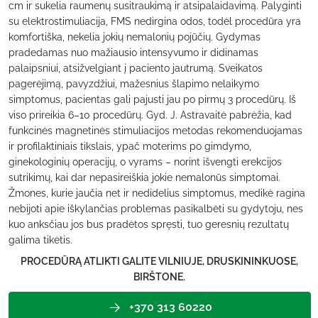
cm ir sukelia raumenų susitraukimą ir atsipalaidavimą. Palyginti
su elektrostimuliacija, FMS nedirgina odos, todėl procedūra yra
komfortiška, nekelia jokių nemalonių pojūčių. Gydymas
pradedamas nuo mažiausio intensyvumo ir didinamas
palaipsniui, atsižvelgiant į paciento jautrumą. Sveikatos
pagerėjimą, pavyzdžiui, mažesnius šlapimo nelaikymo
simptomus, pacientas gali pajusti jau po pirmų 3 procedūrų. Iš
viso prireikia 6–10 procedūrų. Gyd. J. Astravaitė pabrėžia, kad
funkcinės magnetinės stimuliacijos metodas rekomenduojamas
ir profilaktiniais tikslais, ypač moterims po gimdymo,
ginekologinių operacijų, o vyrams – norint išvengti erekcijos
sutrikimų, kai dar nepasireiškia jokie nemalonūs simptomai.
Žmones, kurie jaučia net ir nedidelius simptomus, medikė ragina
nebijoti apie iškylančias problemas pasikalbėti su gydytoju, nes
kuo anksčiau jos bus pradėtos spręsti, tuo geresnių rezultatų
galima tikėtis.
PROCEDŪRĄ ATLIKTI GALITE VILNIUJE, DRUSKININKUOSE,
BIRŠTONE.
+370 313 60220