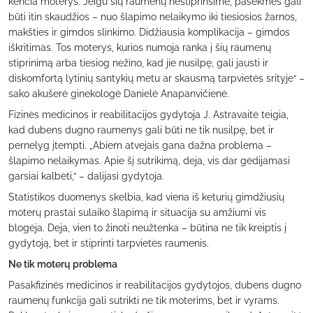
kenčia moterys. Jeigu šių raumenų nestiprinsime, pasekmės gali
būti itin skaudžios – nuo šlapimo nelaikymo iki tiesiosios žarnos,
makšties ir gimdos slinkimo. Didžiausia komplikacija – gimdos
iškritimas. Tos moterys, kurios numoja ranka į šių raumenų
stiprinimą arba tiesiog nežino, kad jie nusilpę, gali jausti ir
diskomfortą lytinių santykių metu ar skausmą tarpvietės srityje“ –
sako akušerė ginekologė Danielė Anapanvičienė.
Fizinės medicinos ir reabilitacijos gydytoja J. Astravaitė teigia,
kad dubens dugno raumenys gali būti ne tik nusilpę, bet ir
pernelyg įtempti. „Abiem atvejais gana dažna problema –
šlapimo nelaikymas. Apie šį sutrikimą, deja, vis dar gėdijamasi
garsiai kalbėti,“ – dalijasi gydytoja.
Statistikos duomenys skelbia, kad viena iš keturių gimdžiusių
moterų prastai sulaiko šlapimą ir situacija su amžiumi vis
blogėja. Deja, vien to žinoti neužtenka – būtina ne tik kreiptis į
gydytoją, bet ir stiprinti tarpvietės raumenis.
Ne tik moterų problema
Pasakfizinės medicinos ir reabilitacijos gydytojos, dubens dugno
raumenų funkcija gali sutrikti ne tik moterims, bet ir vyrams.