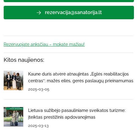
rezervacija@sanatorija.lt
Rezervuojate anksčiau – mokate mažiau!
Kitos naujienos:
Kaune duris atvėrė atnaujintas „Eglės reabilitacijos
centras“: mažės eilės, gerės paslaugų prieinamumas
2025-03-05
Lietuva sužibėjo pasauliniame sveikatos turizme:
įteiktas prestižinis apdovanojimas
2025-03-13