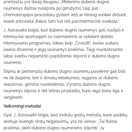
priežasčių yra daug daugiau: „Moterims dubens dugno
raumenys dažnai nusilpsta po gimdymo, taip pat
chemoterapijos procedūrų gydant vėžį ar tiesiog sunkiai dirbant,
esant antsvoriui. Įtakos tam turi net psichoemocinė sveikata.“
J. Astravaitė teigia, kad dubens dugno raumenys gali nusilpti ir
intensyviai sportuojant su svarmenimis ar vykdant didelio
intensyvumo programas, tokias kaip „Crossfit“, kurias sudaro
įvairūs ištvermę ir jėgą lavinantys pratimai. Taigi mankštinantis
labai svarbu nepamiršti papildomai stiprinti ir dubens dugno
raumenis.
Silpnų ar pertemptų dubens dugno raumenų pasekmė gali būti
ne tik šlapimo, bet ir išmatų nelaikymas, nugaros ar dubens
skausmas, gimdos nusileidimas. Vyrams dubens dugno
raumenys silpsta ir dėl lėtinio prostatito, kurio eiga būna ilga ir
varginanti.
Veiksmingi metodai
Gyd. J. Astravaitė teigia, kad mokslu grįstų metodų, kurie padėtų
ateityje išvengti rimtų negalavimų, yra ne vienas: „Tai fiziniai
pratimai, skirti dubens dugno raumenims stiprinti. Jų