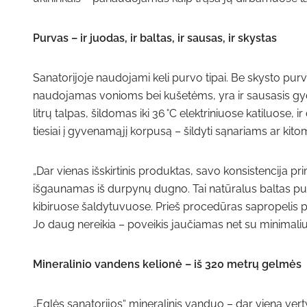
Purvas – ir juodas, ir baltas, ir sausas, ir skystas
Sanatorijoje naudojami keli purvo tipai. Be skysto purv
naudojamas vonioms bei kušetėms, yra ir sausasis gyd
litrų talpas, šildomas iki 36 °C elektriniuose katiluose
tiesiai į gyvenamąjį korpusą – šildyti sąnariams ar kit
„Dar vienas išskirtinis produktas, savo konsistencija pr
išgaunamas iš durpynų dugno. Tai natūralus baltas pur
kibiruose šaldytuvuose. Prieš procedūras sapropelis p
Jo daug nereikia – poveikis jaučiamas net su minimaliu 
Mineralinio vandens kelionė – iš 320 metrų gelmės
„Eglės sanatorijos“ mineralinis vanduo – dar viena vert