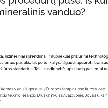
 procedūrų pusė: iš kur 
mineralinis vanduo?
, inžineriniai sprendimai ir nuosekliai prižiūrimi technolog
ientus pasiekia tik po to, kai yra išgauti, apdoroti, transpor
iežiūros standartus. Tai – kasdienybė, apie kurią pacientai d
laikomas vienu iš geriausių Europos terapiniuose kurortuose
rpių telkinio, esančio Druskininkų savivaldybėje, Jovaišių kai
.