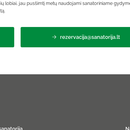
ių lobiai, jau pusšimtį metų naudojami sanatoriniame gydym
tą.
rezervacija@sanatorija.lt
sanatoriją
N