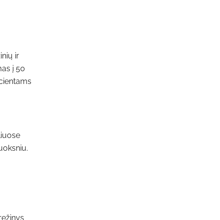
nių ir
as į 50
pacientams
liuose
uoksniu.
ręžinys