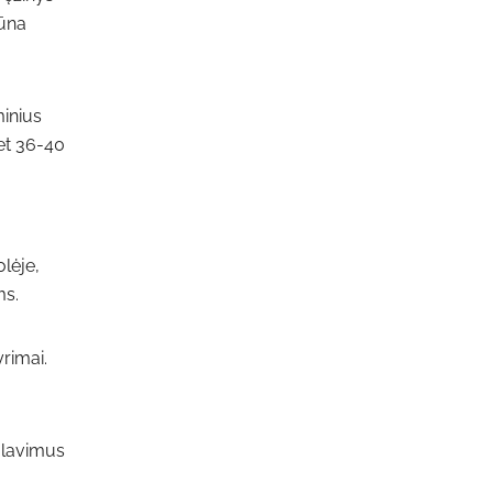
būna
minius
et 36-40
olėje,
ms.
rimai.
kalavimus