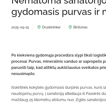
Nematoma sanatorijos
gydomasis purvas ir 
2025-09-25
Druskininkai
Birštonas
Po kiekviena gydomąja procedūra slypi tiksli logistika
procesai. Purvas, mineralinis vanduo ar sapropelis pac
paruošti taip, kad atitiktų aukščiausius sveikatos pr
nesusimąsto.
Išskirtinės kokybės gydomasis durpinis purvas, kuris 
naudojamų purvų, į sanatoriją atkeliauja iš Paseirės du
maždaug 25 kilometrų atstumu nuo „Eglės sanatorijos“