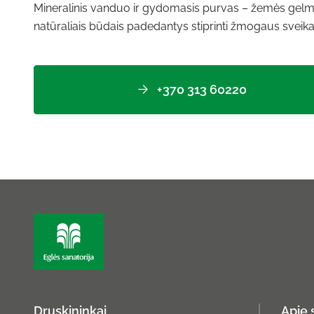
Mineralinis vanduo ir gydomasis purvas – žemės gelm
natūraliais būdais padedantys stiprinti žmogaus sveika
+370 313 60220
Druskininkai
Apie 