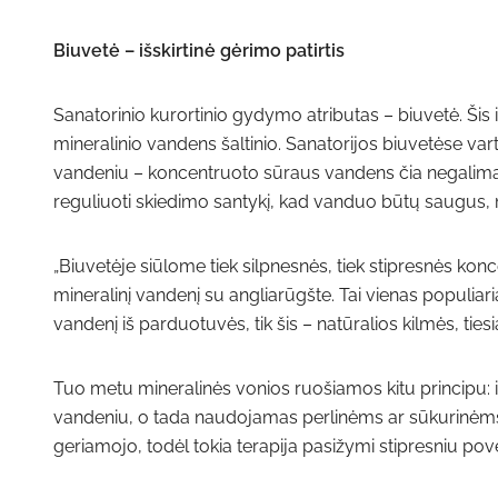
Biuvetė – išskirtinė gėrimo patirtis
Sanatorinio kurortinio gydymo atributas – biuvetė. Šis
mineralinio vandens šaltinio. Sanatorijos biuvetėse var
vandeniu – koncentruoto sūraus vandens čia negalima gert
reguliuoti skiedimo santykį, kad vanduo būtų saugus, m
„Biuvetėje siūlome tiek silpnesnės, tiek stipresnės kon
mineralinį vandenį su angliarūgšte. Tai vienas populiar
vandenį iš parduotuvės, tik šis – natūralios kilmės, ties
Tuo metu mineralinės vonios ruošiamos kitu principu
vandeniu, o tada naudojamas perlinėms ar sūkurinėm
geriamojo, todėl tokia terapija pasižymi stipresniu pov