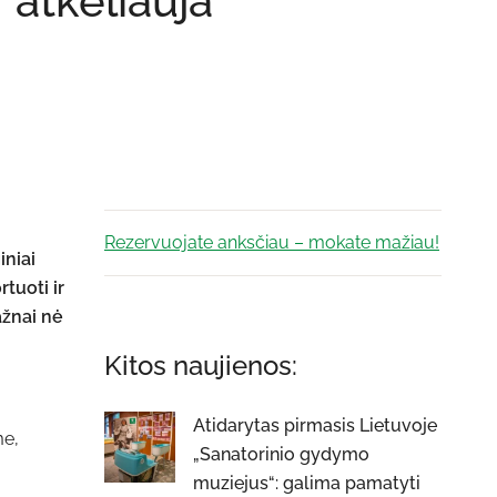
atkeliauja
Rezervuojate anksčiau – mokate mažiau!
iniai
tuoti ir
ažnai nė
Kitos naujienos:
Atidarytas pirmasis Lietuvoje
me,
„Sanatorinio gydymo
muziejus“: galima pamatyti