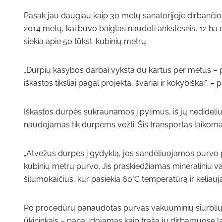
Pasak jau daugiau kaip 30 metų sanatorijoje dirbančio 
2014 metų, kai buvo baigtas naudoti ankstesnis, 12 ha 
siekia apie 50 tūkst. kubinių metrų.
„Durpių kasybos darbai vyksta du kartus per metus – 
iškastos tiksliai pagal projektą, švariai ir kokybiškai“, –
Iškastos durpės sukraunamos į pylimus, iš jų nedideliu
naudojamas tik durpėms vežti. Šis transportas laikomas
„Atvežus durpes į gydyklą, jos sandėliuojamos purvo 
kubinių metrų purvo. Jis praskiedžiamas mineraliniu van
šilumokaičius, kur pasiekia 60°C temperatūrą ir keliauj
Po procedūrų panaudotas purvas vakuuminių siurblių p
ūkininkais – panaudojamas kaip trąša jų dirbamuose l