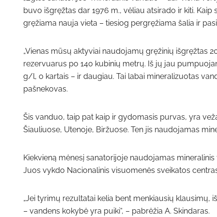
buvo išgręžtas dar 1976 m., vėliau atsirado ir kiti. Ka
gręžiama nauja vieta – tiesiog pergręžiama šalia ir pa
„Vienas mūsų aktyviai naudojamų gręžinių išgręžtas 200
rezervuarus po 140 kubinių metrų. Iš jų jau pumpuojam
g/l, o kartais – ir daugiau. Tai labai mineralizuotas vandu
pašnekovas.
Šis vanduo, taip pat kaip ir gydomasis purvas, yra veža
Šiauliuose, Utenoje, Biržuose. Ten jis naudojamas mi
Kiekvieną mėnesį sanatorijoje naudojamas mineralinis va
Juos vykdo Nacionalinis visuomenės sveikatos centras
„Jei tyrimų rezultatai kelia bent menkiausių klausimų, i
– vandens kokybė yra puiki“, – pabrėžia A. Skindaras.