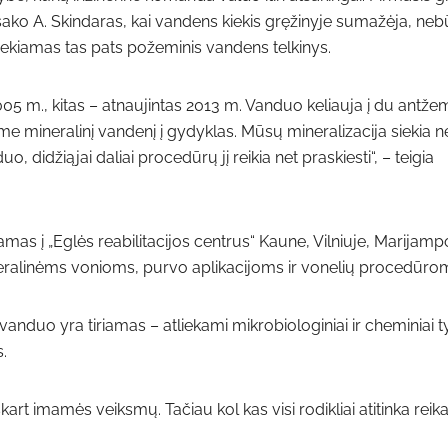
ip sako A. Skindaras, kai vandens kiekis gręžinyje sumažėja, ne
siekiamas tas pats požeminis vandens telkinys.
5 m., kitas – atnaujintas 2013 m. Vanduo keliauja į du antže
e mineralinį vandenį į gydyklas. Mūsų mineralizacija siekia n
o, didžiąjai daliai procedūrų jį reikia net praskiesti“, – teigia
mas į „Eglės reabilitacijos centrus“ Kaune, Vilniuje, Marijamp
neralinėms vonioms, purvo aplikacijoms ir vonelių procedūro
nduo yra tiriamas – atliekami mikrobiologiniai ir cheminiai ty
.
škart imamės veiksmų. Tačiau kol kas visi rodikliai atitinka rei