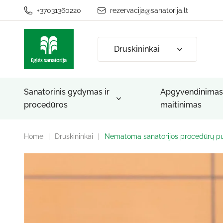
+37031360220
rezervacija@sanatorija.lt
Druskininkai
Sanatorinis gydymas ir
Apgyvendinimas 
procedūros
maitinimas
Home
|
Druskininkai
|
Nematoma sanatorijos procedūrų pusė