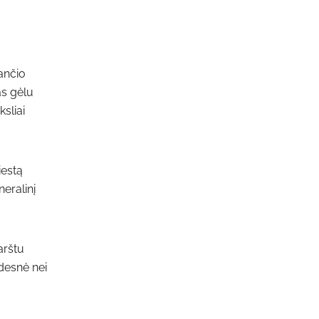
tančio
as gėlu
sliai
iestą
eralinį
arštu
desnė nei