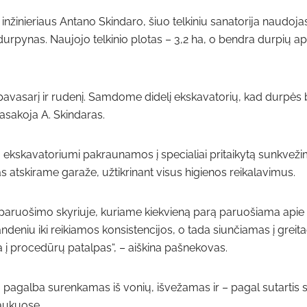
inžinieriaus Antano Skindaro, šiuo telkiniu sanatorija naudoja
durpynas. Naujojo telkinio plotas – 3,2 ha, o bendra durpių ap
pavasarį ir rudenį. Samdome didelį ekskavatorių, kad durpės
 pasakoja A. Skindaras.
 ekskavatoriumi pakraunamos į specialiai pritaikytą sunkvežim
 atskirame garaže, užtikrinant visus higienos reikalavimus.
paruošimo skyriuje, kuriame kiekvieną parą paruošiama apie 
deniu iki reikiamos konsistencijos, o tada siunčiamas į greita
a į procedūrų patalpas“, – aiškina pašnekovas.
agalba surenkamas iš vonių, išvežamas ir – pagal sutartis 
aukuose.