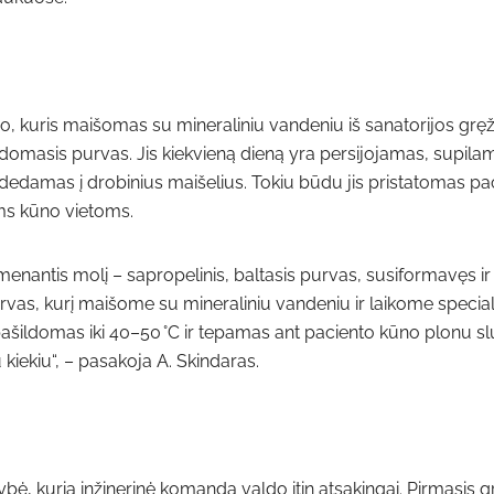
o, kuris maišomas su mineraliniu vandeniu iš sanatorijos gręži
omasis purvas. Jis kiekvieną dieną yra persijojamas, supilam
, ir dedamas į drobinius maišelius. Tokiu būdu jis pristatomas 
oms kūno vietoms.
imenantis molį – sapropelinis, baltasis purvas, susiformavęs ir
vas, kurį maišome su mineraliniu vandeniu ir laikome specia
ašildomas iki 40–50 °C ir tepamas ant paciento kūno plonu sl
kiekiu“, – pasakoja A. Skindaras.
ybė, kurią inžinerinė komanda valdo itin atsakingai. Pirmasis g