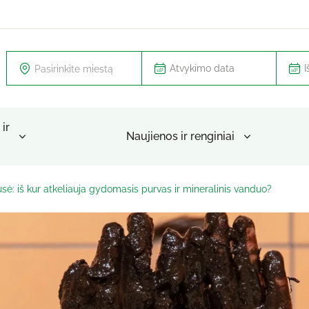
Pasirinkite miestą
ir
Naujienos ir renginiai
: iš kur atkeliauja gydomasis purvas ir mineralinis vanduo?