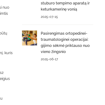
stuburo tempimo aparatą ir
si nuo
keturkamerinę vonią
imtis
2025-07-15
 būtų
Pasirengimas ortopedinei-
traumatologinei operacijai:
gijimo sėkmė priklauso nuo
vieno žingsnio
į, kuris
2025-06-17
12
eigius
su