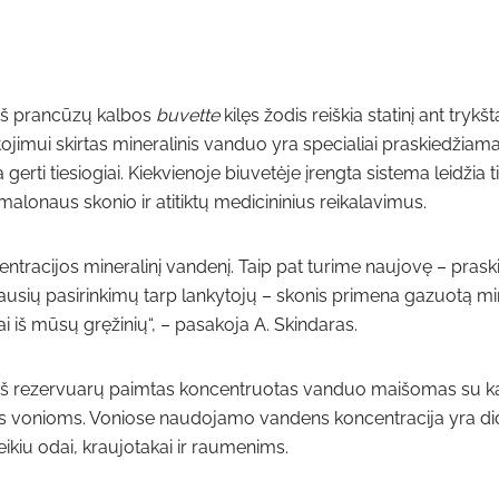
 iš prancūzų kalbos
buvette
kilęs žodis reiškia statinį ant trykš
tojimui skirtas mineralinis vanduo yra specialiai praskiedžiam
i tiesiogiai. Kiekvienoje biuvetėje įrengta sistema leidžia tik
alonaus skonio ir atitiktų medicininius reikalavimus.
centracijos mineralinį vandenį. Taip pat turime naujovę – prask
iausių pasirinkimų tarp lankytojų – skonis primena gazuotą min
iai iš mūsų gręžinių“, – pasakoja A. Skindaras.
: iš rezervuarų paimtas koncentruotas vanduo maišomas su k
s vonioms. Voniose naudojamo vandens koncentracija yra di
eikiu odai, kraujotakai ir raumenims.