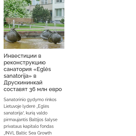
Инвестиции в
реконструкцию
санатория «Eglės
sanatorijа» в
Друскининкай
составят 36 млн евро
Sanatorinio gydymo rinkos
Lietuvoje lyderė „Eglės
sanatorija“, kurią valdo
pirmaujantis Baltijos šalyse
privataus kapitalo fondas
„INVL Baltic Sea Growth