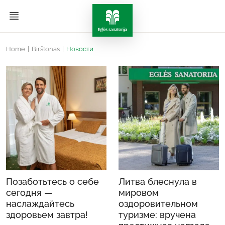
Home
|
Birštonas
|
Новости
Позаботьтесь о себе
Литва блеснула в
сегодня —
мировом
наслаждайтесь
оздоровительном
здоровьем завтра!
туризме: вручена