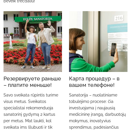
beveik trečdaliu!
Резервируете раньше
Карта процедур – в
– платите меньше!
вашем телефоне!
Savo sveikata rūpintis turime
Sanatorija – nuolatiniame
visus metus. Sveikatos
tobulėjimo procese: čia
specialistai rekomenduoja
investuojama į naujausią
sanatorinį gydymą 2 kartus
medicininę įrangą, darbuotojų
per metus. Mat laukti, kol
mokymus, inovatyvius
sveikata ims šlubuoti ir tik
sprendimus, padėsiančius