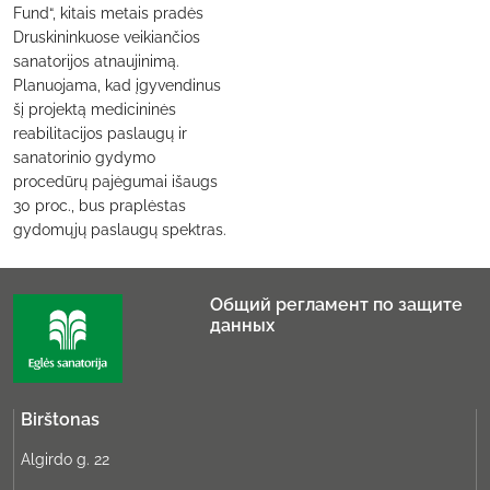
Fund“, kitais metais pradės
Druskininkuose veikiančios
sanatorijos atnaujinimą.
Planuojama, kad įgyvendinus
šį projektą medicininės
reabilitacijos paslaugų ir
sanatorinio gydymo
procedūrų pajėgumai išaugs
30 proc., bus praplėstas
gydomųjų paslaugų spektras.
Общий регламент по защите
данных
Birštonas
Algirdo g. 22