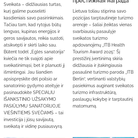
престижная награда
Sveikata – didžiausias turtas,
kurį galime puoselėti
Lietuva toliau stiprina savo
kasdieniais savo pasirinkimais.
pozicijas tarptautinėje turizmo
Tačiau tam, kad rytojus būtų
arenoje – šaliai įteiktas vienas
lengvas, kupinas energijos ir
svarbiausių pasaulyje
geros savijautos, reikia sustoti,
sveikatos turizmo
atsikvėpti ir skirti laiko sau.
apdovanojimų „ITB Health
Būtent todėl „Eglės sanatorija“
Tourism Award 2025“. Šį
kviečia ne tik svajoti apie
prestižinį įvertinimą skiria
sveikatinimąsi, bet ir planuoti jį
didžiausia ir įtakingiausia
išmintingai. Jau šiandien
pasaulinė turizmo paroda „ITB
apsispręskite dėl poilsio ar
Berlin“, vertinanti valstybių
sanatorinio gydymo ateityje ir
pasiekimus auginant sveikatos
pasinaudokite SPECIALIU
turizmo infrastruktūrą,
IŠANKSTINIO UŽSAKYMO
paslaugų kokybę ir tarptautinį
PASIŪLYMU SANATORIJOJE
matomumą.
VIEŠINTIEMS SVEČIAMS – tai
investicija į jūsų savijautą,
sveikatą ir vidinę pusiausvyrą.