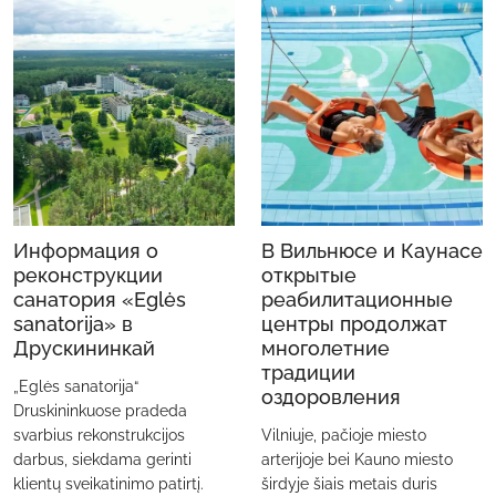
Информация о
В Вильнюсе и Каунасе
реконструкции
открытые
санатория «Eglės
реабилитационные
sanatorijа» в
центры продолжат
Друскининкай
многолетние
традиции
„Eglės sanatorija“
оздоровления
Druskininkuose pradeda
svarbius rekonstrukcijos
Vilniuje, pačioje miesto
darbus, siekdama gerinti
arterijoje bei Kauno miesto
klientų sveikatinimo patirtį.
širdyje šiais metais duris