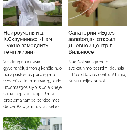
Нейроученый д.
Санаторий «Eglės
К.Скауминас: «Нам
sanatorija» открыл
нужно замедлить
Дневной центр в
темп жизни»
Вильнюсе
Vis daugiau aktyviai
Nuo šiol šia ilgamete
gyvenančių žmonių kenčia nuo
sveikatinimo patirtimi dalinsis
nervų sistemos pervargimo,
ir Reabilitacijos centre Vilniuje,
vedančio į lėtinį nuovargį, kurio
Konstitucijos pr. 20!
užuomazgos slypi šiuolaikinėje
socialinėje aplinkoje. Rimta
problema tampa perdegimas
darbe. Kaip jam užkirsti kelią?