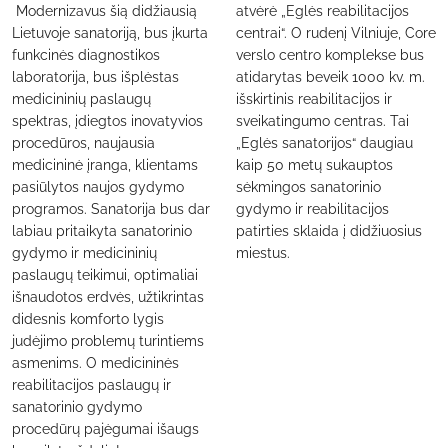
Modernizavus šią didžiausią
atvėrė „Eglės reabilitacijos
Lietuvoje sanatoriją, bus įkurta
centrai“. O rudenį Vilniuje, Core
funkcinės diagnostikos
verslo centro komplekse bus
laboratorija, bus išplėstas
atidarytas beveik 1000 kv. m.
medicininių paslaugų
išskirtinis reabilitacijos ir
spektras, įdiegtos inovatyvios
sveikatingumo centras. Tai
procedūros, naujausia
„Eglės sanatorijos“ daugiau
medicininė įranga, klientams
kaip 50 metų sukauptos
pasiūlytos naujos gydymo
sėkmingos sanatorinio
programos. Sanatorija bus dar
gydymo ir reabilitacijos
labiau pritaikyta sanatorinio
patirties sklaida į didžiuosius
gydymo ir medicininių
miestus.
paslaugų teikimui, optimaliai
išnaudotos erdvės, užtikrintas
didesnis komforto lygis
judėjimo problemų turintiems
asmenims. O medicininės
reabilitacijos paslaugų ir
sanatorinio gydymo
procedūrų pajėgumai išaugs