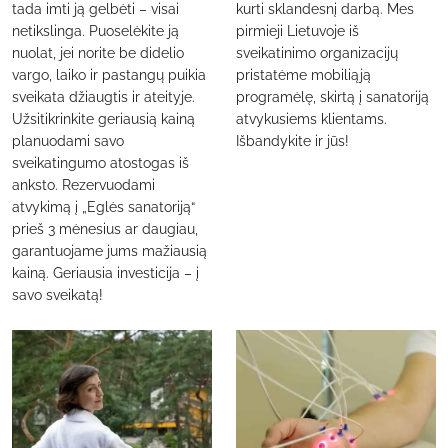
tada imti ją gelbėti – visai
kurti sklandesnį darbą. Mes
netikslinga. Puoselėkite ją
pirmieji Lietuvoje iš
nuolat, jei norite be didelio
sveikatinimo organizacijų
vargo, laiko ir pastangų puikia
pristatėme mobiliąją
sveikata džiaugtis ir ateityje.
programėlę, skirtą į sanatoriją
Užsitikrinkite geriausią kainą
atvykusiems klientams.
planuodami savo
Išbandykite ir jūs!
sveikatingumo atostogas iš
anksto. Rezervuodami
atvykimą į „Eglės sanatoriją“
prieš 3 mėnesius ar daugiau,
garantuojame jums mažiausią
kainą. Geriausia investicija – į
savo sveikatą!