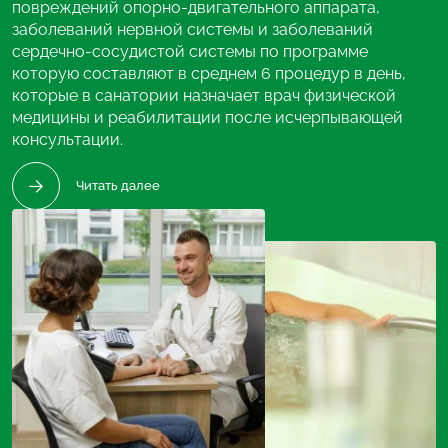
повреждений опорно-двигательного аппарата,
сделать не один дополнительный шаг для себя и
заболеваний нервной системы и заболеваний
своего в дышащем спокойствием санатории «Eglės
сердечно-сосудистой системы по программе
sanatorijа» в Бирштонасе, наделенном особыми
которую составляют в среднем 6 процедур в день,
богатствами недр земли – торфяной грязью,
которые в санатории назначает врач физической
минеральной водой и чистым курортным воздухом, а
медицины и реабилитации после исчерпывающей
вернувшись – продолжить это в своей повседневной
консультации.
жизни.
Читать далее
Читать далее