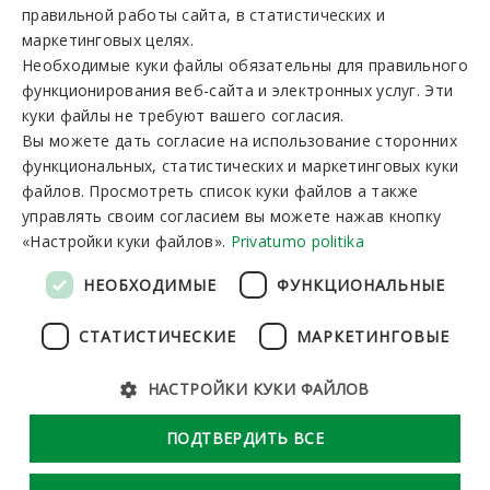
LITHUANIAN
правильной работы сайта, в статистических и
Вы можете зарезервировать:
GERMAN
маркетинговых целях.
I-V 8:00-19:00
VI-VII 9:00-15:00
Необходимые куки файлы обязательны для правильного
ENGLISH
функционирования веб-сайта и электронных услуг. Эти
RUSSIAN
куки файлы не требуют вашего согласия.
Новостная рассылка
Вы можете дать согласие на использование сторонних
функциональных, статистических и маркетинговых куки
файлов. Просмотреть список куки файлов а также
управлять своим согласием вы можете нажав кнопку
«Настройки куки файлов».
Privatumo politika
Подписаться
НЕОБХОДИМЫЕ
ФУНКЦИОНАЛЬНЫЕ
СТАТИСТИЧЕСКИЕ
МАРКЕТИНГОВЫЕ
НАСТРОЙКИ КУКИ ФАЙЛОВ
Общий регламент по защите данных
Настройки куки файлов
ПОДТВЕРДИТЬ ВСЕ
Решение:
Tandemum