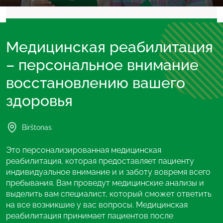
Медицинская реабилитация
– персональное внимание
восстановлению вашего
Druskininkai
Birštonas
здоровья
Birštonas
Заботиться о своем здоровье нужно весь год.
Специалисты по здоровью рекомендуют санаторное
Birštonas
Долгая и здоровая жизнь часто определена
лечение 2 раза в год. При резервации прибытия в
повседневными привычками и выбором человека.
санаторий «Eglės sanatoriją» за 3 месяца и более мы
Это персонализированная медицинская
Данная программа долголетия (англ. longevity)
гарантируем Вам более низкую цену. Лучшая
реабилитация, которая предоставляет пациенту
предназначена помочь изменить эти привычки –
инвестиция – в свое здоровье!
индивидуальное внимание и и заботу вовремя всего
включить движение в повседневную деятельность,
пребывания. Вам проведут медицинские анализы и
изменить свое представление об особенностях
Читать далее
выделить вам специалист, который сможет ответить
питания, следя за метаболизмом глюкозы, включить
на все возникшие у вас вопросы. Медицинская
пищевые добавки в ежедневный рацион для
реабилитация принимает пациентов после
улучшения самочувствия. Это стимул и вдохновение