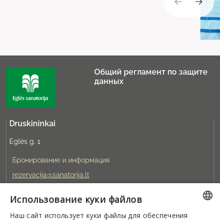
Общий регламент по защите
данных
Druskininkai
Eglės g. 1
Бронирование и информация
rezervacija@sanatorija.lt
Использование куки файлов
+37031360220
Наш сайт использует куки файлы для обеспечения