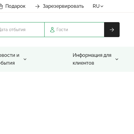
Подарок
Зарезервировать
RU
Гости
овости и
Информация для
обытия
клиентов