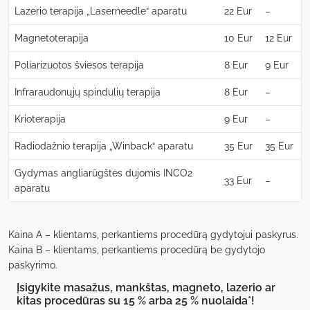
Lazerio terapija „Laserneedle“ aparatu
22 Eur
–
Magnetoterapija
10 Eur
12 Eur
Poliarizuotos šviesos terapija
8 Eur
9 Eur
Infraraudonųjų spindulių terapija
8 Eur
–
Krioterapija
9 Eur
–
Radiodažnio terapija „Winback“ aparatu
35 Eur
35 Eur
Gydymas angliarūgštės dujomis INCO2
33 Eur
–
aparatu
Kaina A ­– klientams, perkantiems procedūrą gydytojui paskyrus.
Kaina B­ – klientams, perkantiems procedūrą be gydytojo
paskyrimo.
Įsigykite masažus, mankštas, magneto, lazerio ar
kitas procedūras su 15 % arba 25 % nuolaida*!