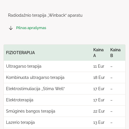
Radiodažnio terapija „Winback“ aparatu
Pilnas aprašymas
Kaina
Kaina
FIZIOTERAPIJA
A
B
Ultragarso terapija
11 Eur
–
Kombinuota ultragarso terapija
18 Eur
–
Elektrostimuliacija „Stima Well“
17 Eur
–
Elektroterapija
17 Eur
–
Smūginės bangos terapija
22 Eur
–
Lazerio terapija
13 Eur
–