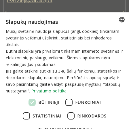
rezervacija@sanatorija.lt
+37031360220
Slapukų naudojimas
Mūsų svetainė naudoja slapukus (angl. cookies) tinkamam
Galite rezervuoti:
LITHUANIAN
svetainės veikimui užtikrinti, statistiniais bei rinkodaros
I-V 8:00-20:00
GERMAN
tikslais.
Būtini slapukai yra privalomi tinkamam interneto svetainės ir
ENGLISH
elektroninių paslaugų veikimui. Šiems slapukams nėra
Naujienlaiškis
RUSSIAN
reikalingas Jūsų sutikimas.
Jūs galite atskirai sutikti su 3-ių šalių funkcinių, statistikos ir
rinkodaros slapukų naudojimu. Peržiūrėti slapukų sąrašą ir
savo pasirinkimą galite valdyti paspaudę mygtuką "Slapukų
nustatymai".
Privatumo politika
Prenumeruoti
BŪTINIEJI
FUNKCINIAI
STATISTINIAI
RINKODAROS