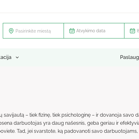
Pasirinkite miestą
tacija
Paslaug
 savijautą – tiek fizinę, tiek psichologinę – ir dovanoja sav
psena darbuotojas yra daug našesnis, geba geriau ir efektyviau 
boviete. Tad, jei svarstote, ką padovanoti savo darbuotojams,