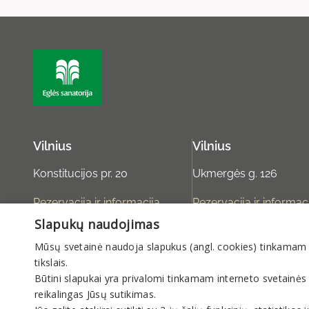
Vilnius
Vilnius
Konstitucijos pr. 20
Ukmergės g. 126
Rezervacija ir informacija
Rezervacija ir informac
Slapukų naudojimas
rezervacija@sanatorija.lt
rezervacija@sanatorija.
Mūsų svetainė naudoja slapukus (angl. cookies) tinkamam sve
+37031360220
+37031360220
tikslais.
I-V 8:00-20:00
I-V 8:00-20:00
Būtini slapukai yra privalomi tinkamam interneto svetainės
reikalingas Jūsų sutikimas.
VI 9:00-14:00
VI 9:00-14:00