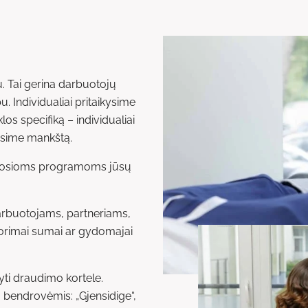
rtu. Tai gerina darbuotojų
. Individualiai pritaikysime
os specifiką – individualiai
osime mankštą.
omosioms programoms jūsų
arbuotojams, partneriams,
norimai sumai ar gydomajai
tyti draudimo kortele.
bendrovėmis: „Gjensidige“,