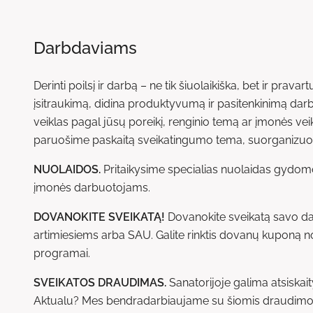
Darbdaviams
Derinti poilsį ir darbą – ne tik šiuolaikiška, bet ir prava
įsitraukimą, didina produktyvumą ir pasitenkinimą darbu
veiklas pagal jūsų poreikį, renginio temą ar įmonės veikl
paruošime paskaitą sveikatingumo tema, suorganizu
NUOLAIDOS.
Pritaikysime specialias nuolaidas gyd
įmonės darbuotojams.
DOVANOKITE SVEIKATĄ!
Dovanokite sveikatą savo d
artimiesiems arba SAU. Galite rinktis dovanų kuponą 
programai.
SVEIKATOS DRAUDIMAS.
Sanatorijoje galima atsiskai
Aktualu? Mes bendradarbiaujame su šiomis draudimo 