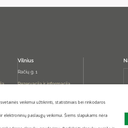
Vilnius
N
Račių g. 1
ija
Rezervacija ir informacija
lt
rezervacija@sanatorija.lt
tainės veikimui užtikrinti, statistiniais bei rinkodaros
+37031360220
I-V 8:00-20:00
 ir elektroninių paslaugų veikimui. Šiems slapukams nėra