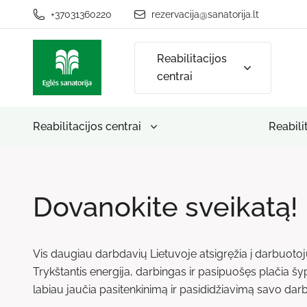
+37031360220
rezervacija@sanatorija.lt
Reabilitacijos
centrai
Reabilitacijos centrai
Reabili
Dovanokite sveikatą!
Vis daugiau darbdavių Lietuvoje atsigręžia į darbuotojų
Trykštantis energija, darbingas ir pasipuošęs plačia šy
labiau jaučia pasitenkinimą ir pasididžiavimą savo dar