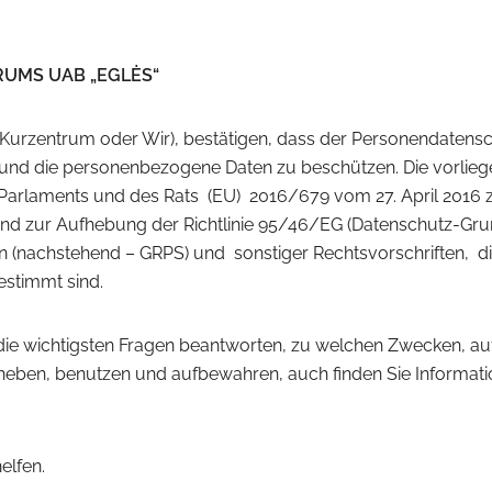
UMS UAB „EGLĖS“
urzentrum oder Wir), bestätigen, dass der Personendatenschu
ts und die personenbezogene Daten zu beschützen. Die vorl
arlaments und des Rats (EU) 2016/679 vom 27. April 2016 z
nd zur Aufhebung der Richtlinie 95/46/EG (Datenschutz-Gr
n (nachstehend – GRPS) und sonstiger Rechtsvorschriften, die
estimmt sind.
 wichtigsten Fragen beantworten, zu welchen Zwecken, auf
heben, benutzen und aufbewahren, auch finden Sie Informatio
elfen.