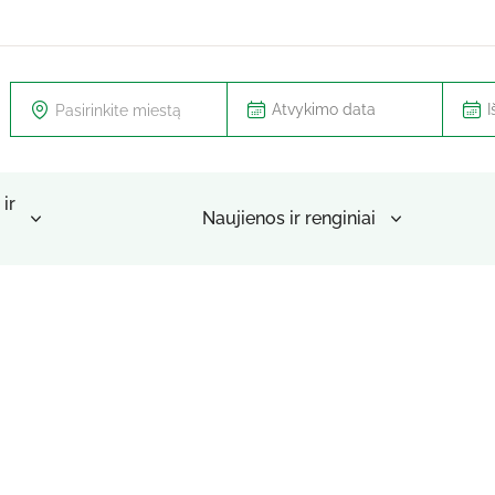
Pasirinkite miestą
ir
Naujienos ir renginiai