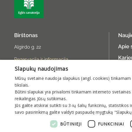
Birštonas
Nauj
Apie 
Algirdo g. 22
Karje
Rezervacija ir informacija
Slapukų naudojimas
Galer
rezervacija@sanatorija.lt
Mūsų svetainė naudoja slapukus (angl. cookies) tinkamam sve
+37031360220
Asme
tikslais.
I-V 8:00-19:00
Būtini slapukai yra privalomi tinkamam interneto svetainės
reikalingas Jūsų sutikimas.
VI-VII 9:00-15:00
Jūs galite atskirai sutikti su 3-ių šalių funkcinių, statistik
savo pasirinkimą galite valdyti paspaudę mygtuką "Slapukų
BŪTINIEJI
FUNKCINIAI