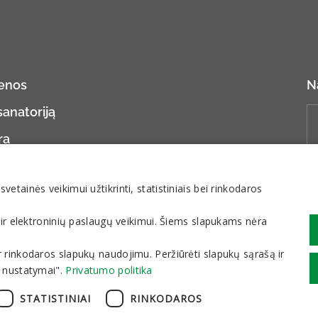
ienos
N
sanatoriją
ra
ija
tainės veikimui užtikrinti, statistiniais bei rinkodaros
ns duomenų apsauga
 ir elektroninių paslaugų veikimui. Šiems slapukams nėra
os ir rinkodaros slapukų naudojimu. Peržiūrėti slapukų sąrašą ir
 nustatymai".
Privatumo politika
STATISTINIAI
RINKODAROS