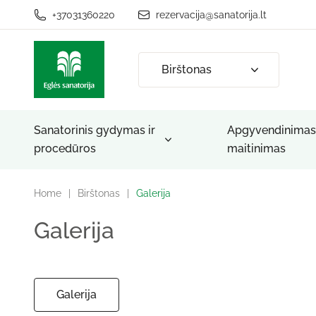
+37031360220
rezervacija@sanatorija.lt
Birštonas
Sanatorinis gydymas ir
Apgyvendinimas 
procedūros
maitinimas
Home
|
Birštonas
|
Galerija
Galerija
Galerija