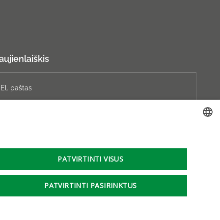
aujienlaiškis
Prenumeruoti
LITHUANIAN
GERMAN
PATVIRTINTI VISUS
ENGLISH
PATVIRTINTI PASIRINKTUS
RUSSIAN