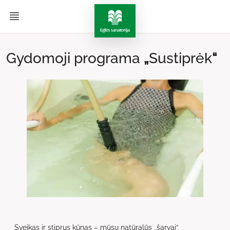
Gydomoji programa
„
Sustiprėk
“
Sveikas ir stiprus kūnas – mūsų natūralūs „šarvai“,