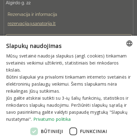
Algirdo g. 22
Rezervacija ir informacija
rezervacija@sanatorija.lt
+37031360220
Slapukų naudojimas
Mūsų svetainė naudoja slapukus (angl. cookies) tinkamam
Galite rezervuoti:
LITHUANIAN
svetainės veikimui užtikrinti, statistiniais bei rinkodaros
I-V 8:00-19:00
VI-VII 9:00-15:00
GERMAN
tikslais.
Būtini slapukai yra privalomi tinkamam interneto svetainės ir
ENGLISH
elektroninių paslaugų veikimui. Šiems slapukams nėra
Naujienlaiškis
RUSSIAN
reikalingas Jūsų sutikimas.
Jūs galite atskirai sutikti su 3-ių šalių funkcinių, statistikos ir
rinkodaros slapukų naudojimu. Peržiūrėti slapukų sąrašą ir
savo pasirinkimą galite valdyti paspaudę mygtuką "Slapukų
nustatymai".
Privatumo politika
Prenumeruoti
BŪTINIEJI
FUNKCINIAI