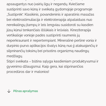
apsaugantys nuo įvairių ligų ir negandų. Kviečiame
sustiprinti savo kūną ir sveikatą gydomojoje programoje
„Sustiprėk“. Klasikinis, povandeninis ir aparatinis masažas
bei elektrostimuliacija ir elektroterapija atpalaiduos nuo
nereikalingų įtampų ir leis lengviau susidoroti su kasdien
jūsų kūnui tenkančiais iššūkiais ir krūviais. Kineziterapija
vertikalioje vonioje padės sustiprinti raumenis jų
neperkraunant ir nepertempiant. Mineralinė perlinė vonia ir
durpinio purvo aplikacijos išvalys kūną nuo jį atakuojančių ir
silpninančių toksinų bei prisotins organizmą naudingų
medžiagų.
Stipri sveikata – būtina sąlyga kasdieniam produktyvumui ir
gyvenimo džiaugsmui. Kaip gera, kai stiprinančios
procedūros dar ir malonios!
Pilnas aprašymas