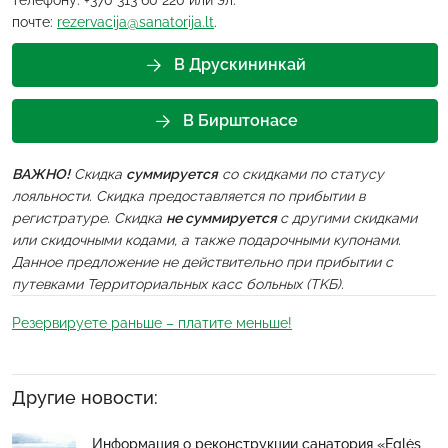
телефону: +370 313 60 220 или эл.
почте:
rezervacija@sanatorija.lt
.
В Друскининкай
В Бирштонасе
ВАЖНО!
Скидка
суммируется
со скидками по статусу
лояльности. Скидка предоставляется по прибытии в
регистратуре. Скидка
не суммируется
с другими скидками
или скидочными кодами, а также подарочными купонами.
Данное предложение не действительно при прибытии с
путевками Территориальных касс больных (TKБ).
Резервируете раньше – платите меньше!
Другие новости:
Информация о реконструкции санатория «Eglės