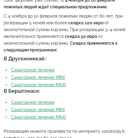
свое здоровье уже сейчас!
С 4 ноября до 10 февраля
пожилых людей ждет специальное предложение.
С 4 ноября до 10 февраля пожилым людям от 60 лет, при
резервации 5 ночей или более
скидка
100 евро
от
окончательной суммы корзины. При резервации 3–4 ночей
(включительно) применяется
скидка 50 евро
от
окончательной суммы корзины.
Скидка применяется к
следующим программам:
В Друскининкай:
:
Санаторнoe лечение
Санаторноe лечение MINI
Санаторное лечение MAXI
В Бирштонасе:
Санаторнoe лечение
Санаторноe лечение MINI
Санаторное лечение MAXI
Резервацию можете произвести по интернету sanatorija.lt,