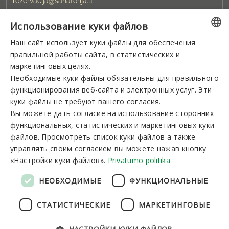
rezervacija@sanatorija.lt
Использование куки файлов
+37031360220
Наш сайт использует куки файлы для обеспечения
LITHUANIAN
правильной работы сайта, в статистических и
Вы можете зарезервировать:
GERMAN
маркетинговых целях.
I-V 8:00-19:00
VI-VII 9:00-15:00
Необходимые куки файлы обязательны для правильного
ENGLISH
функционирования веб-сайта и электронных услуг. Эти
RUSSIAN
куки файлы не требуют вашего согласия.
Новостная рассылка
Вы можете дать согласие на использование сторонних
функциональных, статистических и маркетинговых куки
файлов. Просмотреть список куки файлов а также
управлять своим согласием вы можете нажав кнопку
«Настройки куки файлов».
Privatumo politika
Подписаться
НЕОБХОДИМЫЕ
ФУНКЦИОНАЛЬНЫЕ
СТАТИСТИЧЕСКИЕ
МАРКЕТИНГОВЫЕ