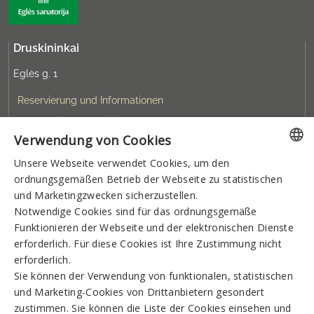
Druskininkai
Eglės g. 1
Reservierung und Informationen
rezervacija@sanatorija.lt
Verwendung von Cookies
+37031360220
Unsere Webseite verwendet Cookies, um den
LITHUANIAN
ordnungsgemäßen Betrieb der Webseite zu statistischen
GERMAN
und Marketingzwecken sicherzustellen.
Sie können reservieren:
Notwendige Cookies sind für das ordnungsgemäße
ENGLISH
I-V 8:00-19:00
VI-VII 9:00-15:00
Funktionieren der Webseite und der elektronischen Dienste
RUSSIAN
erforderlich. Für diese Cookies ist Ihre Zustimmung nicht
erforderlich.
Newsletter
Sie können der Verwendung von funktionalen, statistischen
und Marketing-Cookies von Drittanbietern gesondert
zustimmen. Sie können die Liste der Cookies einsehen und