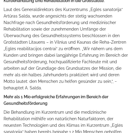
Kurbehandlung und Rehabilitation in die Großstädte.
Laut des Generaldirektors des Kurzentrums „Eglės sanatorija“
Artūras Salda, wurde angesichts der stetig wachsenden
Nachfrage nach Gesundheitsförderung und medizinischer
Rehabilitation sowie der zunehmenden Umfänge der
Überwachung des Gesundheitssystems beschlossen in den
Großstädten Litauens – in Vilnius und Kaunas die Reha-Zentren
„Eglės reabilitacijos centrai“ zu eröffnen. „Wir nähern uns dem
Kunden und bringen dabei langjährige Erfahrung im Bereich der
Gesundheitsförderung, hochqualifizierte Fachleute mit und
arbeiten auf der Grundlage des Grundsatzes der Mission, die
mehr als ein halbes Jahrhunderts praktiziert wird und deren
Motto lautet: den Menschen zu helfen gesünder zu sein,“, −
behauptet A. Salda.
Mehr als 1 Mio erfolgreiche Erfahrungen im Bereich der
Gesundheitsförderung
Die Behandlung im Kurzentrum und die medizinische
Rehabilitation mithilfe von natürlichen Naturfaktoren, der
neuesten Technologien und des Klimas im Kurzentrum „Eglės
sanatorija“ haben bereits beinahe 1,2 Mio Menschen geholfen