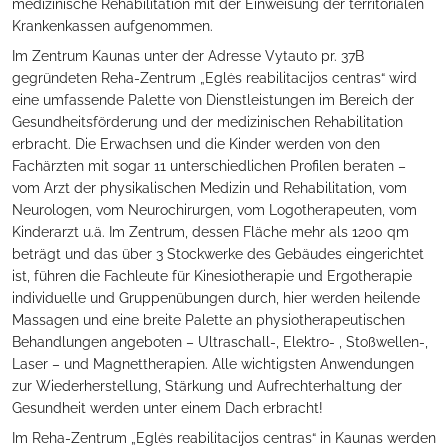
medizinische Rehabilitation mit der Einweisung der territorialen
Krankenkassen aufgenommen.
Im Zentrum Kaunas unter der Adresse Vytauto pr. 37B
gegründeten Reha-Zentrum „Eglės reabilitacijos centras“ wird
eine umfassende Palette von Dienstleistungen im Bereich der
Gesundheitsförderung und der medizinischen Rehabilitation
erbracht. Die Erwachsen und die Kinder werden von den
Fachärzten mit sogar 11 unterschiedlichen Profilen beraten –
vom Arzt der physikalischen Medizin und Rehabilitation, vom
Neurologen, vom Neurochirurgen, vom Logotherapeuten, vom
Kinderarzt u.ä. Im Zentrum, dessen Fläche mehr als 1200 qm
beträgt und das über 3 Stockwerke des Gebäudes eingerichtet
ist, führen die Fachleute für Kinesiotherapie und Ergotherapie
individuelle und Gruppenübungen durch, hier werden heilende
Massagen und eine breite Palette an physiotherapeutischen
Behandlungen angeboten – Ultraschall-, Elektro- , Stoßwellen-,
Laser – und Magnettherapien. Alle wichtigsten Anwendungen
zur Wiederherstellung, Stärkung und Aufrechterhaltung der
Gesundheit werden unter einem Dach erbracht!
Im Reha-Zentrum „Eglės reabilitacijos centras“ in Kaunas werden